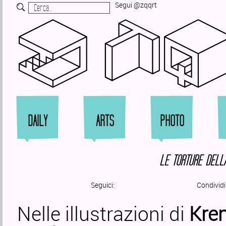
Segui @zqqrt
Zi
DAILY
ARTS
PHOTO
LE TORTURE DELLA
Seguici:
Condividi
Nelle illustrazioni di
Kren