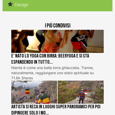
Design
I più condivisi
E’ nato lo Yoga con Birra: BeerYoga e si sta
espandendo in tutto...
Niente è come una bella birra ghiacciata. Tranne,
naturalmente, raggiungere uno stato spirituale su
71.6k Shares
Artista si reca in luoghi super panoramici per poi
dipingere solo i mo...