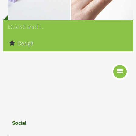
Social
Questi anelli...
Design
Social