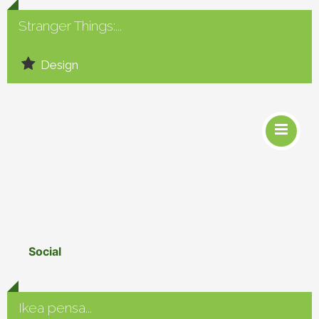
Stranger Things:...
Design
Social
Ikea pensa...