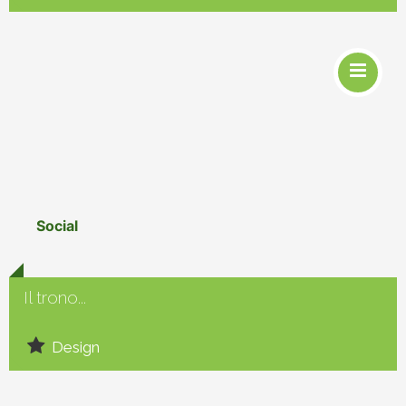
Social
Il trono...
Design