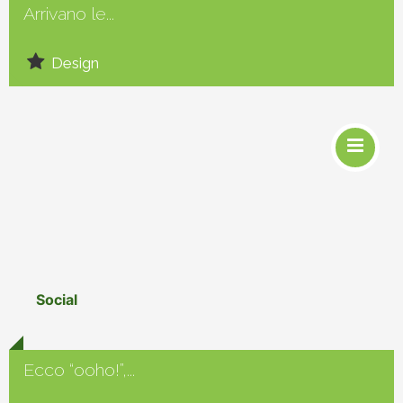
Arrivano le...
Design
Social
Ecco “ooho!”,...