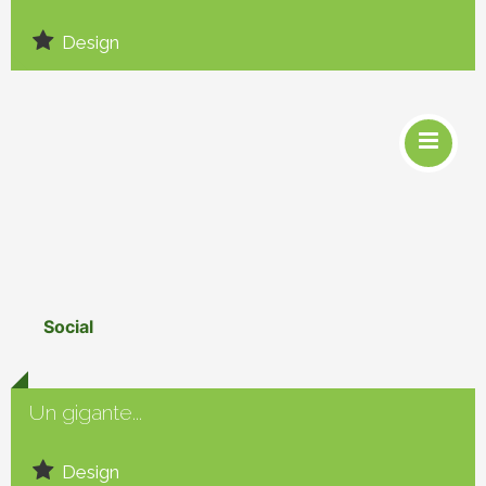
Design
Social
Un gigante...
Design