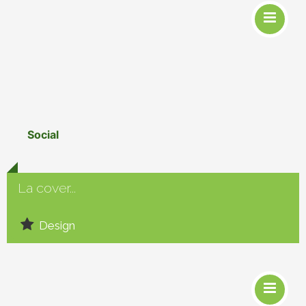
Social
La cover...
Design