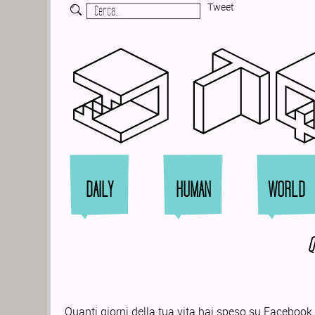
Tweet
Zi
DAILY
HUMAN
WORLD
Q
Quanti giorni della tua vita hai speso su Facebook