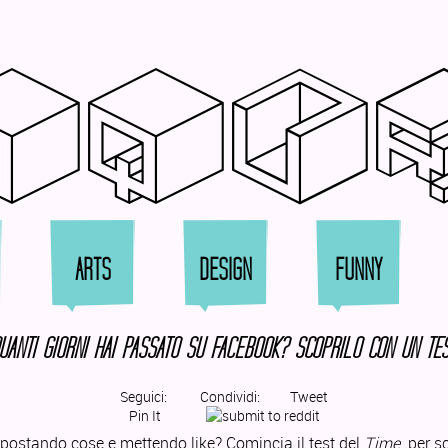
qqu
ARTS
DESIGN
FUNNY
UANTI GIORNI HAI PASSATO SU FACEBOOK? SCOPRILO CON UN TES
Seguici:
Condividi:
Tweet
Pin It
 postando cose e mettendo like? Comincia il test del
Time
per sc