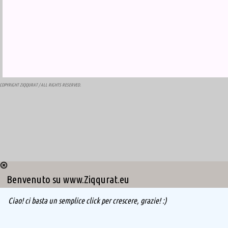
COPYRIGHT
ZIQQURAT
/ ALL RIGHTS RESERVED.
Benvenuto su www.Ziqqurat.eu
Ciao! ci basta un semplice click per crescere, grazie! :)