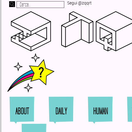
Segui @zqqrt
Zi
ABOUT
DAILY
HUMAN