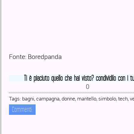
Fonte: Boredpanda
Ti è piaciuto quello che hai visto? condividilo con i tu
0
Tags:
bagni
,
campagna
,
donne
,
mantello
,
simbolo
,
tech
,
ve
Commenti: