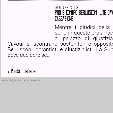
30/07/2013
PRO E CONTRO BERLUSCONI: LITE DAV
CASSAZIONE
Mentre i giudici della
sono in queste ore al lav
al palazzo di giustizi
Cavour si scontrano sostenitori e opposito
Berlusconi, garantisti e giustizialisti. La S
deve decidere se…
« Posts precedenti
COPYRIGHT
ZIQQURAT
/ ALL RIGHTS RESERVED.