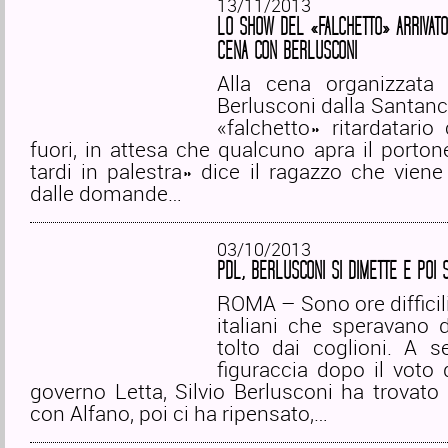
13/11/2013
LO SHOW DEL «FALCHETTO» ARRIVATO
CENA CON BERLUSCONI
Alla cena organizzata
Berlusconi dalla Santanc
«falchetto» ritardatari
fuori, in attesa che qualcuno apra il porton
tardi in palestra» dice il ragazzo che viene
dalle domande…
03/10/2013
PDL, BERLUSCONI SI DIMETTE E POI 
ROMA – Sono ore difficili 
italiani che speravano 
tolto dai coglioni. A s
figuraccia dopo il voto d
governo Letta, Silvio Berlusconi ha trovat
con Alfano, poi ci ha ripensato,…