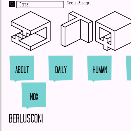
Segui @zqqrt
Zi
ABOUT
DAILY
HUMAN
NOX
BERLUSCONI