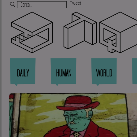
Tweet
Zi
DAILY
HUMAN
WORLD