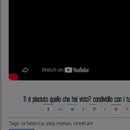
Ti è piaciuto quello che hai visto? condividilo con i tu
42
2
2
0
Tags:
la fabbrica
,
stop motion
,
street art