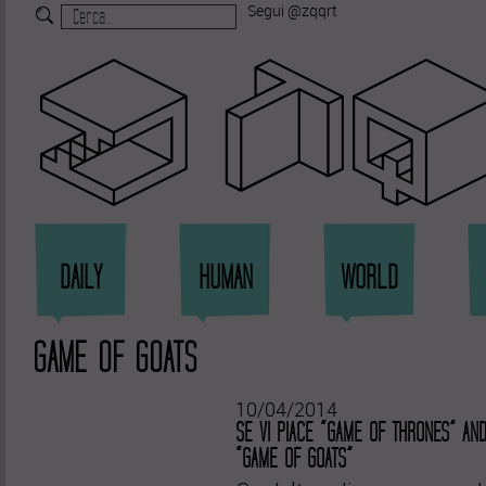
Segui @zqqrt
Zi
DAILY
HUMAN
WORLD
GAME OF GOATS
10/04/2014
SE VI PIACE “GAME OF THRONES” AN
“GAME OF GOATS”