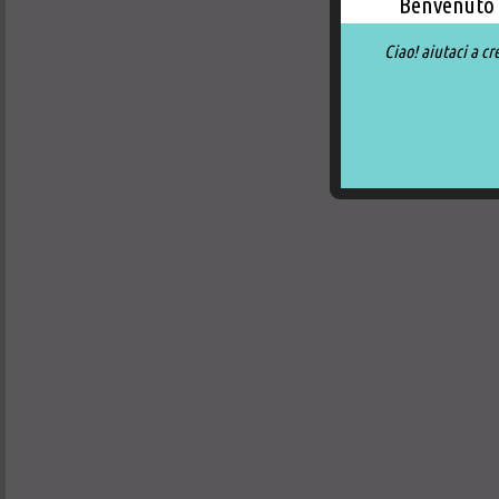
Benvenuto 
Ciao! aiutaci a cr