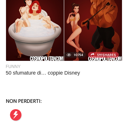
10754
591SHARES
FUNNY
50 sfumature di… coppie Disney
NON PERDERTI: