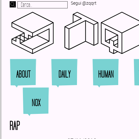
Segui @zqqrt
Zi
ABOUT
DAILY
HUMAN
NOX
RAP