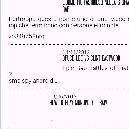
L'UOMO PIÙ FASTIDIOSO NELLA STORI
RAP
Purtroppo questo non è uno di quei video d
rap che terminano con persone eliminate.
zp8497586rq…
14/11/2012
BRUCE LEE VS CLINT EASTWOOD
Epic Rap Battles of His
2.
sms spy android…
19/06/2012
HOW TO PLAY MONOPOLY – RAP!
…