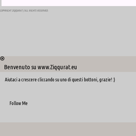
COPYRIGHT
ZIQQURAT
/ ALL RIGHTS RESERVED.
Benvenuto su www.Ziqqurat.eu
Aiutaci a crescere cliccando su uno di questi bottoni, grazie! :)
Follow Me