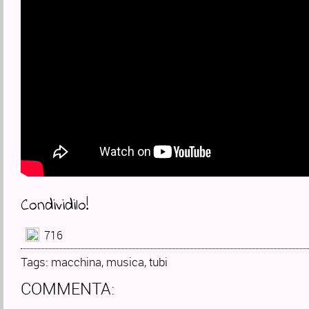
Condividilo!
716
Tags:
macchina
,
musica
,
tubi
COMMENTA: