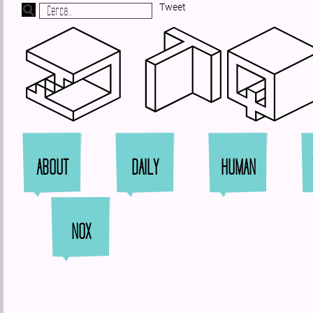
Tweet
Zi
ABOUT
DAILY
HUMAN
NOX