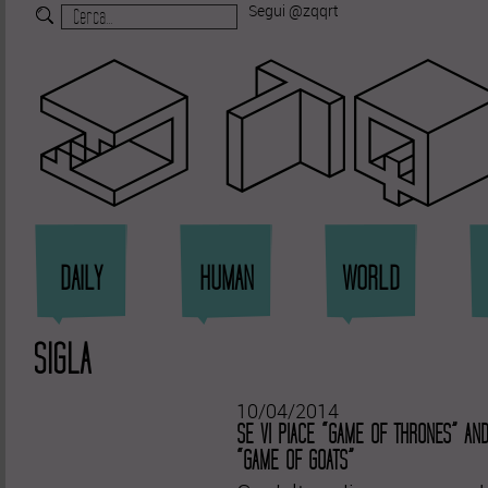
Segui @zqqrt
Zi
DAILY
HUMAN
WORLD
SIGLA
10/04/2014
SE VI PIACE “GAME OF THRONES” AN
“GAME OF GOATS”