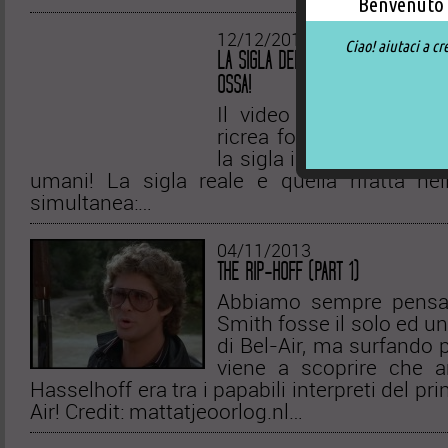
Benvenuto 
12/12/2013
Ciao! aiutaci a cr
LA SIGLA DEI GRIFFIN RIFATTA DA ATT
OSSA!
Il video della ‘Homem
ricrea fotogramma per
la sigla iniziale dei Griff
umani! La sigla reale e quella rifatta nel
simultanea:…
04/11/2013
THE RIP-HOFF (PART 1)
Abbiamo sempre pensat
Smith fosse il solo ed un
di Bel-Air, ma surfando p
viene a scoprire che 
Hasselhoff era tra i papabili interpreti del pri
Air! Credit: mattatjeoorlog.nl…