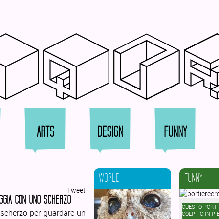
qqu
ARTS
DESIGN
FUNNY
WORLD
FUNNY
Tweet
AGGIA CON UNO SCHERZO
QUESTO PORTI
 scherzo per guardare un
COLPITO IN PI