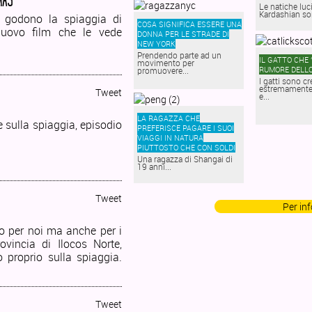
MAS
Le natiche luc
Kardashian so
 godono la spiaggia di
COSA SIGNIFICA ESSERE UNA
nuovo film che le vede
DONNA PER LE STRADE DI
NEW YORK
Prendendo parte ad un
IL GATTO CHE 
movimento per
RUMORE DELL
promuovere...
I gatti sono cr
estremamente 
Tweet
e...
LA RAGAZZA CHE
 sulla spiaggia, episodio
PREFERISCE PAGARE I SUOI
VIAGGI IN NATURA
PIUTTOSTO CHE CON SOLDI
Una ragazza di Shangai di
19 anni...
Tweet
Per in
o per noi ma anche per i
rovincia di Ilocos Norte,
 proprio sulla spiaggia.
Tweet