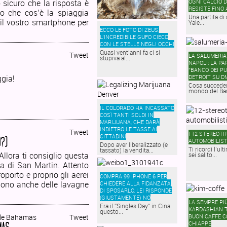
o sicuro che la risposta è
OGNI CALCIO D
RESISTE FINO 
lo che cos’è la spiaggia
Una partita di 
 il vostro smartphone per
Yale...
ECCO LE FOTO DI ZEUS,
L’INCREDIBILE GUFO CIECO
CON LE STELLE NEGLI OCCHI
Quasi vent’anni fa ci si
Tweet
LA SALUMERIA 
stupiva al...
NAPOLI: LA PA
“BANCO DEI PU
ggia!
DETROIT SU D
Cosa succeder
mondo del Ban
IL COLORADO HA INCASSATO
COSÌ TANTI SOLDI IN
MARIJUANA, CHE DARÀ
INDIETRO LE TASSE AI
Tweet
I 12 STEREOTIP
CITTADINI
O?)
AUTOMOBILIST
Dopo aver liberalizzato (e
Ti ricordi l’ul
tassato) la vendita...
lora ti consiglio questa
sei salito...
ca di San Martin. Attento
oporto e proprio gli aerei
COMPRA 99 IPHONE 6 PER
ngono anche delle lavagne
CHIEDERE ALLA FIDANZATA
DI SPOSARLO, LEI RISPONDE
(GIUSTAMENTE) NO
LA SEMPRE PI
Era il ”Singles Day” in Cina
KARDASHIAN T
questo...
Tweet
BUON CAFFE C
CHIAPPE