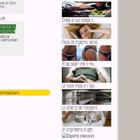
ide di Kim
no...
Chiede al suo collega d...
“LECCA” IL
O SCOTCH
eature
particolari
Facce da orgasmo: perso...
15 bei sederi che ti me...
La nuova moda è il Vaja...
formazioni:
Lo scherzo del massacro...
Un proprietario di gatt...