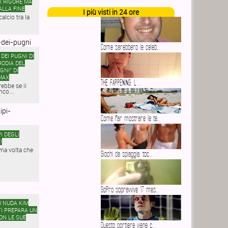
I RIGORE MA
ALLA FINE
I più visti in 24 ore
calcio tra la
Come sarebbero le celeb...
DEI PUGNI DI
RODIA DEL
GNI” DI
MAX
THE FAPPENING: L’...
ebbe se il
co...
Come far mostrare le te...
I DEGLI
I
tima volta che
Giochi da spiaggia: toc...
GoPro sopravvive 17 mes...
Ù NUDA KIM
I PREPARA UN
ON LE SUE
Questo portiere viene c...