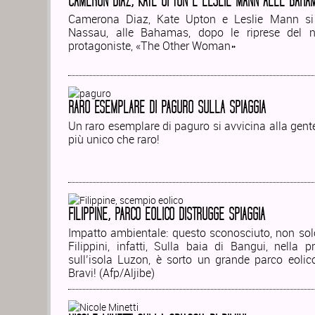
CAMERON DIAZ, KATE UPTON E LESLIE MANN ALLE BAHA
Camerona Diaz, Kate Upton e Leslie Mann si
Nassau, alle Bahamas, dopo le riprese del 
protagoniste, «The Other Woman»
RARO ESEMPLARE DI PAGURO SULLA SPIAGGIA
Un raro esemplare di paguro si avvicina alla gente
più unico che raro!
FILIPPINE, PARCO EOLICO DISTRUGGE SPIAGGIA
Impatto ambientale: questo sconosciuto, non sol
Filippini, infatti, Sulla baia di Bangui, nella p
sull’isola Luzon, è sorto un grande parco eolico
Bravi! (Afp/Aljibe)