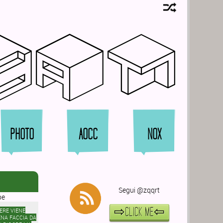
rat
PHOTO
AOCC
NOX
Segui @zqqrt
⇨CLICK ME⇦
ERE VIENE
ENA FACCIA DA