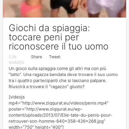
Giochi da spiaggia:
toccare peni per
riconoscere il tuo uomo
2.9k
Share
Tweet
SHARES
Un gioco sulla spiaggia come gli altri ma con più
”tatto”. Una ragazza bendata deve trovare il suo uomo
tra i quattro partecipanti che si lasciano palpare.
Riuscirà a trovare il “ragazzo” giusto?
[videojs
mp4=”http://www.ziqqurat.eu/videos/penis.mp4″
poster=”http://www.ziqqurat.eu/wp-
content/uploads/2013/07/Elle-tate-du-penis-pour-
retrouver-son-homme-640×358-426×268.jpg”
width=”750″ height=”400″]