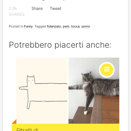
2.9k
Share
Tweet
SHARES
Posted in
Funny
Tagged
fidanzato
,
peni
,
tocca
,
uomo
Potrebbero piacerti anche:
Social
Ritratti di...