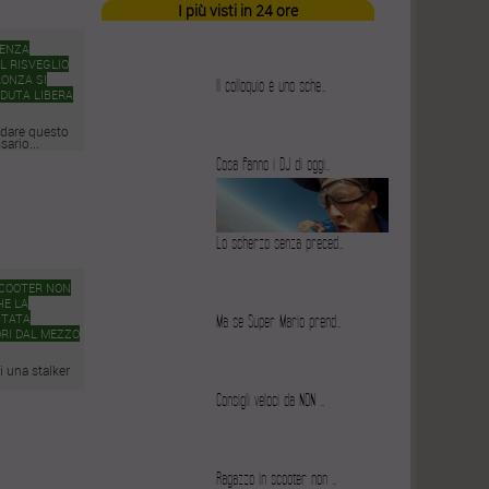
I più visti in 24 ore
SENZA
L RISVEGLIO
ONZA SI
Il colloquio è uno sche…
ADUTA LIBERA
rdare questo
sario...
Cosa fanno i DJ di oggi…
Lo scherzo senza preced…
SCOOTER NON
HE LA
STATA
Ma se Super Mario prend…
RI DAL MEZZO
di una stalker
Consigli veloci da NON …
Ragazzo in scooter non …