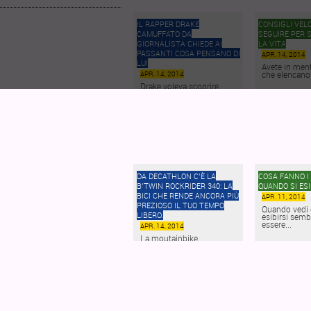
IL RAPPER DRAKE
CONSIGLI VEL
CAMUFFATO DA
SEGUIRE PER 
GIORNALISTA CHIEDE AI
LA VITA
PASSANTI COSA PENSANO DI
APR. 14, 2014
LUI
Avete in men
che elencano.
APR. 14, 2014
Drake voleva scoprire
cosa pensasse davvero
la...
DA DECATHLON C’È LA
COSA FANNO I 
B’TWIN ROCKRIDER 340: LA
QUANDO SI ES
BICI CHE RENDE ANCORA PIÙ
APR. 11, 2014
PREZIOSO IL TUO TEMPO
Quando vedi 
LIBERO.
esibirsi sem
essere...
APR. 14, 2014
La moutainbike
ROCKRIDER 340 di
B’TWIN è...