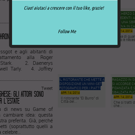
Ciao! aiutaci a crescere con il tuo like, grazie!
PIF CERCA DI RILANCIARE IL
LO SCHERZO 
PILE DURANTE LA
PRECEDENTI: A
SETTIMANA DELLA MODA A
DOPO UNA SBR
MILANO
RITROVA IN C
Tweet
Follow Me
APR. 14, 2014
APR. 14, 2014
HRONES DISEGNATI IN STILE
Durante la settimana della
Prima di gua
moda milanese, Pif...
video è neces
ssgot e agli abitanti di
attamento alla Roger
d Stark. 2. Daenerys
ell Tarly. 4. Joffrey
IL RISTORANTE CHE METTE A
RAGAZZO IN 
DISPOSIZIONE UN MINI-SET
SI ACCORGE C
Tweet
FOTOGRAFICO PER I PIATTI
FIDANZATA È 
SBALZATA FUO
HESE: GLI ATTORI SONO
APR. 14, 2014
APR. 14, 2014
Il ristorante ”El Burro” di
R L’ESTATE
Città del...
Che si tratti 
che...
iù di news su Game of
a cambiare idea: questa
tra preferita. Già, perché
etti (soprattutto quelli a
a celebre…