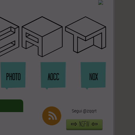
rat
PHOTO
AOCC
NOX
Segui @zqqrt
⇨ NSFW ⇦