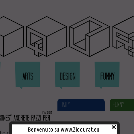
qqu
ARTS
DESIGN
FUNNY
DAILY
FUNNY
Tweet
RONES” ANDRETE PAZZI PER
Benvenuto su www.Ziqqurat.eu
che potrebbe diventare la