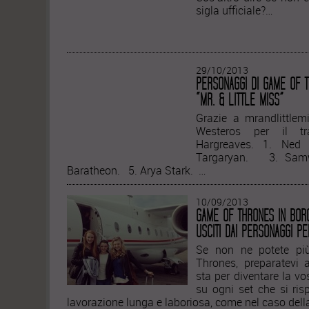
sigla ufficiale?…
29/10/2013
PERSONAGGI DI GAME OF T
“MR. & LITTLE MISS”
Grazie a mrandlittlemi
Westeros per il tr
Hargreaves. 1. Ne
Targaryan. 3. Samw
Baratheon. 5. Arya Stark. …
10/09/2013
GAME OF THRONES IN BORG
USCITI DAI PERSONAGGI PE
Se non ne potete p
Thrones, preparatevi 
sta per diventare la vos
su ogni set che si risp
lavorazione lunga e laboriosa, come nel caso dell