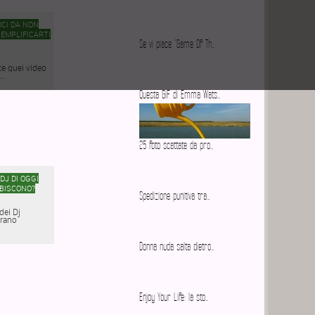
OCI DA NON
SEMPLIFICARTI
Se vi piace "Game Of Th…
te quei video
..
Questa GiF di Emma Wats…
25 foto scattate da pro…
DJ DI OGGI
IBISCONO?
Spedizione punitiva tra…
dei Dj
brano
Donna nuda salta dietro…
Enjoy Your Life: la sto…