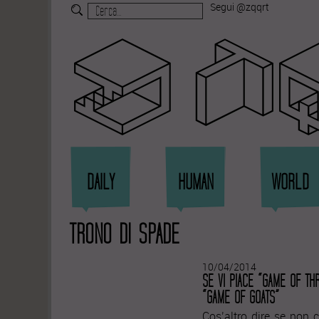
Segui @zqqrt
Zi
DAILY
HUMAN
WORLD
TRONO DI SPADE
10/04/2014
SE VI PIACE “GAME OF TH
“GAME OF GOATS”
Cos’altro dire se non 