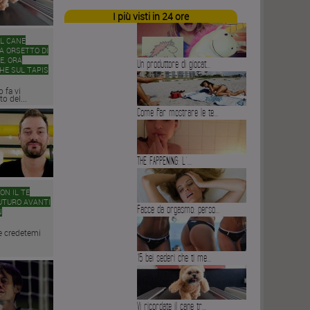
I più visti in 24 ore
IL CANE
A ORSETTO DI
E, ORA
Un produttore di giocat...
HE SUL TAPIS
 fa vi
o del...
Come far mostrare le te...
THE FAPPENING: L’...
ON IL TE
UTURO AVANTI
Facce da orgasmo: perso...
N
e credetemi
15 bei sederi che ti me...
Vi ricordate il cane tr...