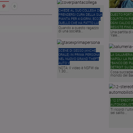
0
CHIEDE AL SUO COLLEGA DI
PRENDERSI CURA DELLA SUA
QUESTO PORTI
PIANTA PER 4 GIORNI, ECCO
COLPITO IN PI
QUELLO CHE HA FATTO LUI
OGNI CALCIO D
RESISTE FINO 
Quando a questo ragazzo
di una società...
Una partita di 
Yale...
SCENE DI SESSO (ANCHE
ORALE) IN PRIMA PERSONA
LA SALUMERIA 
NEL NUOVO GRAND THEFT
NAPOLI: LA PA
AUTO V
“BANCO DEI PU
DETROIT SU D
NOTA: Il video è NSFW da
1:30...
Cosa succeder
mondo del Ban
I 12 STEREOTIP
AUTOMOBILIST
Ti ricordi l’ul
sei salito...