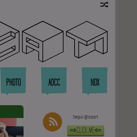
rat
PHOTO
AOCC
NOX
Segui @zqqrt
⇨CLICK ME⇦