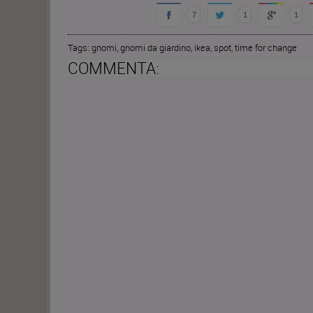
7
1
1
Tags:
gnomi
,
gnomi da giardino
,
ikea
,
spot
,
time for change
COMMENTA: