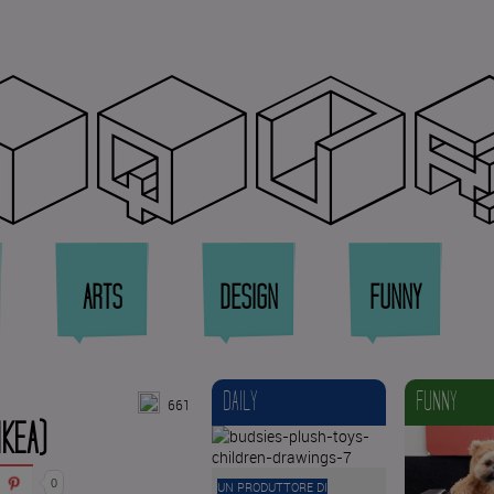
qqu
ARTS
DESIGN
FUNNY
DAILY
FUNNY
661
IKEA)
0
UN PRODUTTORE DI