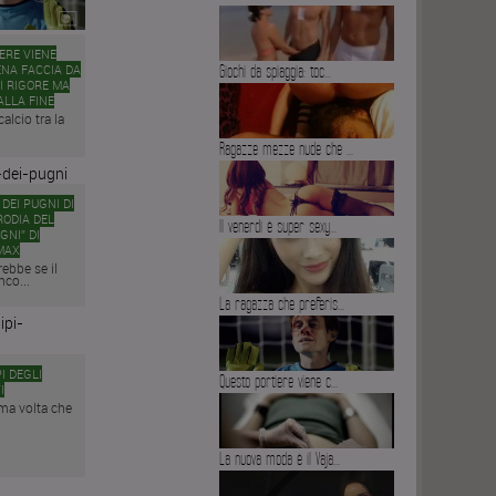
ERE VIENE
ENA FACCIA DA
Giochi da spiaggia: toc...
I RIGORE MA
ALLA FINE
calcio tra la
Ragazze mezze nude che ...
DEI PUGNI DI
RODIA DEL
Il venerdì è super sexy...
GNI” DI
MAX
ebbe se il
co...
La ragazza che preferis...
I DEGLI
Questo portiere viene c...
I
tima volta che
La nuova moda è il Vaja...