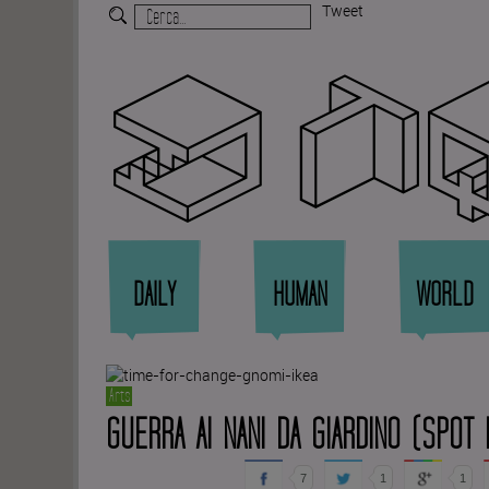
Tweet
Zi
DAILY
HUMAN
WORLD
Arts
GUERRA AI NANI DA GIARDINO (SPOT 
7
1
1