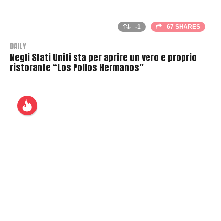
-1
67 SHARES
DAILY
Negli Stati Uniti sta per aprire un vero e proprio
ristorante “Los Pollos Hermanos”
B
y
T
h
r
a
s
h
e
r