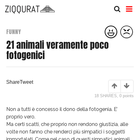
FUNNY
21 animali veramente poco
fotogenici
Share
Tweet
18 SHARES
,
0
points
Non a tutti è concesso il dono della fotogenia. E’
proprio vero.
Ma certi scatti, che proprio non rendono giustizia, alle
volte non fanno che renderci più simpatici i soggetti
immortalati. Come nel caso di questi simpatici animali,