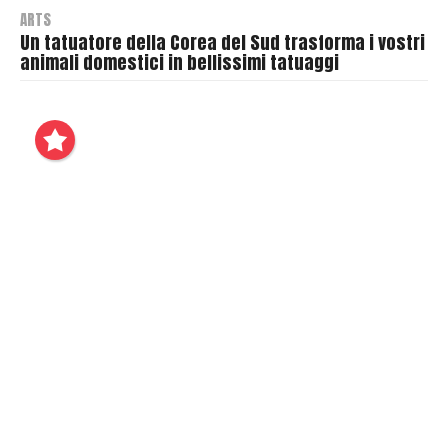
ARTS
Un tatuatore della Corea del Sud trasforma i vostri
animali domestici in bellissimi tatuaggi
B
y
T
h
r
a
s
h
e
r