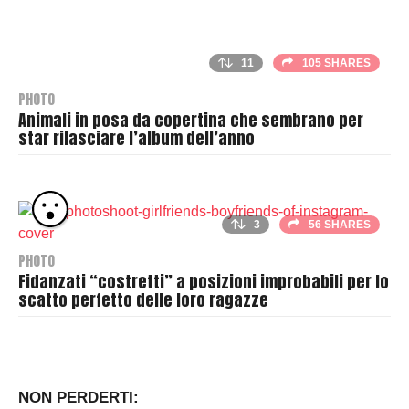
11
105 SHARES
PHOTO
Animali in posa da copertina che sembrano per
star rilasciare l’album dell’anno
B
y
T
3
56 SHARES
h
r
PHOTO
a
Fidanzati “costretti” a posizioni improbabili per lo
scatto perfetto delle loro ragazze
s
h
B
e
y
r
T
h
NON PERDERTI: