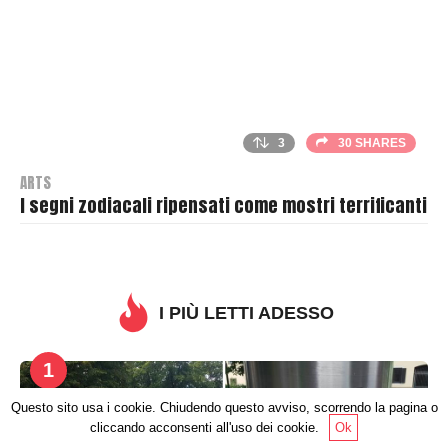
3
30 SHARES
ARTS
I segni zodiacali ripensati come mostri terrificanti
B
y
T
h
I PIÙ LETTI ADESSO
r
a
1
s
h
Questo sito usa i cookie. Chiudendo questo avviso, scorrendo la pagina o
e
cliccando acconsenti all'uso dei cookie.
Ok