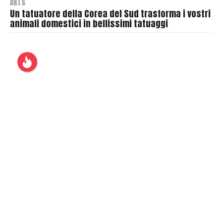
ARTS
Un tatuatore della Corea del Sud trasforma i vostri
animali domestici in bellissimi tatuaggi
B
y
T
h
r
a
s
h
e
r