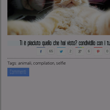
Ti è piaciuto quello che hai visto? condividilo con i tu
65
2
6
0
Tags:
animali
,
compilation
,
selfie
Commenti: