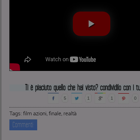
Ti è piaciuto quello che hai visto? condividilo con i tu
5
1
1
0
Tags:
film azioni
,
finale
,
realtà
Commenti: