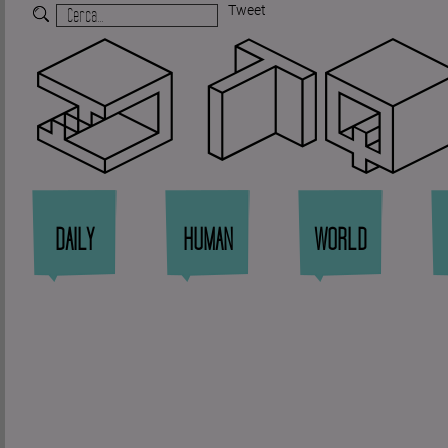
Tweet
Zi
DAILY
HUMAN
WORLD