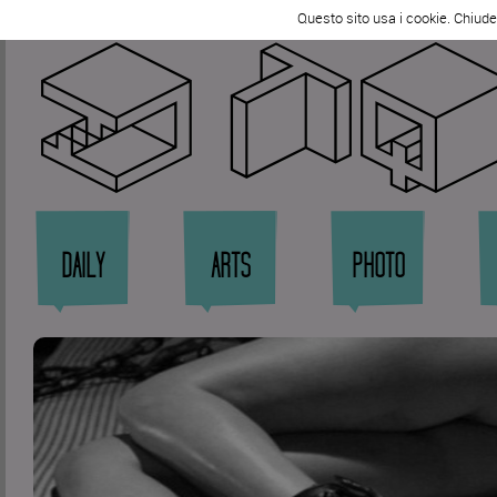
Tweet
Questo sito usa i cookie. Chiud
Zi
DAILY
ARTS
PHOTO