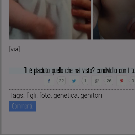
[via]
Ti è piaciuto quello che hai visto? condividilo con i tu
22
1
26
0
Tags:
figli
,
foto
,
genetica
,
genitori
Commenti: