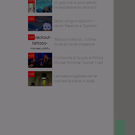
+25
20 gatti che si sono pentiti
immediatamente delle loro
decisioni
+22
Sesso, droga e razzismo: i
vecchi Paperino e Topolino
+20
“Blackout tattoos”, l’ultima
moda arriva da Singapore
+15
Il rumorista di Scuola di Polizia
Michael Winslow "suona" i Led
Zeppelin
+14
Lampade progettate per far
crescere le piante in spazi
senza finestre