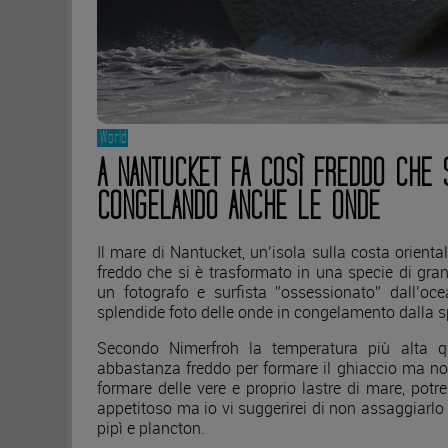
World
A NANTUCKET FA COSÌ FREDDO CHE 
CONGELANDO ANCHE LE ONDE
Il mare di Nantucket, un’isola sulla costa orientale
freddo che si è trasformato in una specie di gra
un fotografo e surfista ”ossessionato” dall’oc
splendide foto delle onde in congelamento dalla s
Secondo Nimerfroh la temperatura più alta qu
abbastanza freddo per formare il ghiaccio ma n
formare delle vere e proprio lastre di mare, pot
appetitoso ma io vi suggerirei di non assaggiarlo 
pipì e plancton.