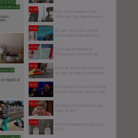
BO? 8 FOTO
NO DUBITARE
31.4k
Ecco come sarebbe il tuo
ssario
ufficio se il tuo capo fosse un
are...
gatto
28.6k
20 gatti che si sono pentiti
immediatamente delle loro
decisioni
23.7k
Come apparirebbero le
Principesse Disney con dei
capelli realistici
19.0k
Dopo 66 anni di atroce dolore
OGICA DEI
la Lego ha creato le pantofole
Anti-Lego
 un regalo al
16.1k
Il rumorista di Scuola di Polizia
Michael Winslow "suona" i Led
Zeppelin
16.1k
30 indizi che rivelano che hai
quasi 30 anni
15.5k
40 foto imbarazzanti da Sochi
2014
CASUALMENTE