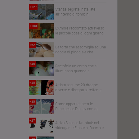
figlia
+127
Stanze segrete installate
all'interno di tombini
abbandonati per le strade di
Milano
+100
L'Amore raccontato attraverso
le piccole cose di ogni giorno
+62
La torta che assomiglia ad una
goccia di pioggia e che
contiene zero calorie
+46
Pantofole unicorno che si
illuminano quando si
cammina
+45
Artista assume 20 droghe
diverse e disegna altrettante
illustrazioni per dimostrarne
gli effetti sul cervello
+35
Come apparirebbero le
Principesse Disney con dei
capelli realistici
+27
Arriva Science Kombat: nel
videogame Einstein, Darwin e
gli altri combattono con le loro
mosse speciali