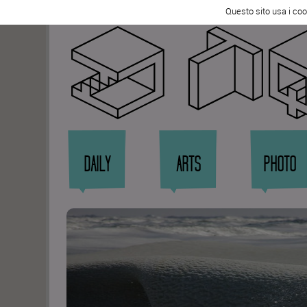
Tweet
Questo sito usa i coo
Zi
DAILY
ARTS
PHOTO