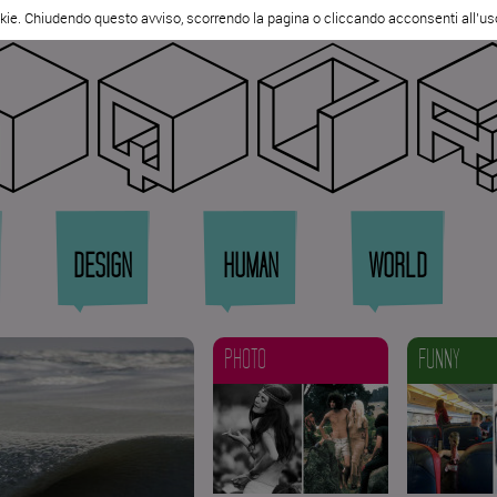
kie. Chiudendo questo avviso, scorrendo la pagina o cliccando acconsenti all'us
qqu
DESIGN
HUMAN
WORLD
PHOTO
FUNNY