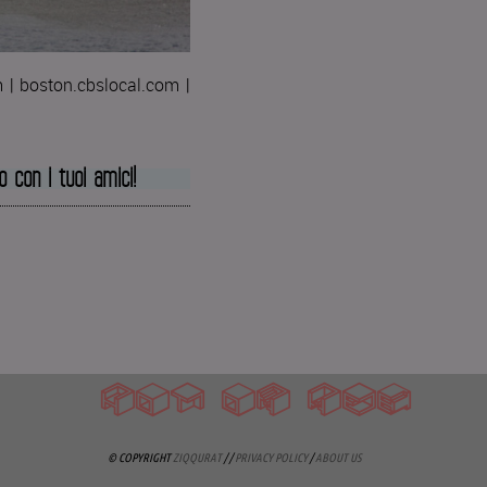
 | boston.cbslocal.com |
lo con i tuoi amici!
HOT ON WEB
© COPYRIGHT
ZIQQURAT
/ /
PRIVACY POLICY
/
ABOUT US