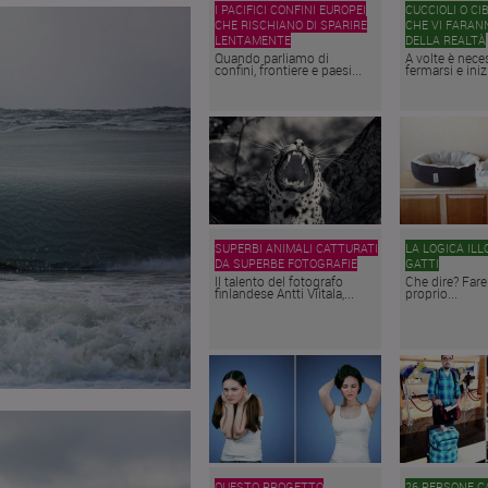
I PACIFICI CONFINI EUROPEI
CUCCIOLI O CI
CHE RISCHIANO DI SPARIRE
CHE VI FARAN
LENTAMENTE
DELLA REALTÀ
Quando parliamo di
A volte è nece
confini, frontiere e paesi...
fermarsi e inizi
SUPERBI ANIMALI CATTURATI
LA LOGICA ILL
DA SUPERBE FOTOGRAFIE
GATTI
Il talento del fotografo
Che dire? Fare
finlandese Antti Viitala,...
proprio...
QUESTO PROGETTO
26 PERSONE 