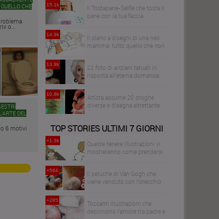
15.1k
 QUELLO CHE
Il Tostapane-Selfie che tosta il
pane con la tua faccia
problema
ix o...
14.9k
Il diario a disegni di una neo
mamma: tutto quello che non
vi hanno detto sulla maternità
13.9k
22 foto di anziani tatuati in
risposta all'eterna domanda:
come diventeranno i tuoi
tatuaggi quando avrai 60anni?
10.8k
Artista assume 20 droghe
diverse e disegna altrettante
AESTRI
illustrazioni per dimostrarne
L’ARTE DEL
gli effetti sul cervello
TOP STORIES ULTIMI 7 GIORNI
o 6 motivi
+1.3k
Queste tenere illustrazioni vi
mostreranno come prendersi
cura di una persona triste
+584
Il peluche di Van Gogh che
viene venduto con l'orecchio
sinistro rimovibile
+285
Toccanti Illustrazioni che
descrivono l'amore tra padre e