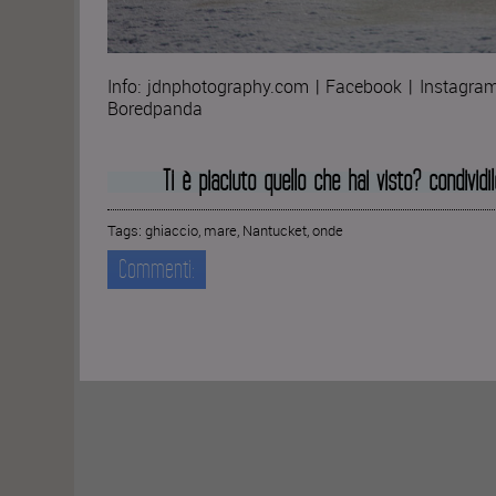
Info: jdnphotography.com | Facebook | Instagram
Boredpanda
Ti è piaciuto quello che hai visto? condividi
Tags:
ghiaccio
,
mare
,
Nantucket
,
onde
Commenti: