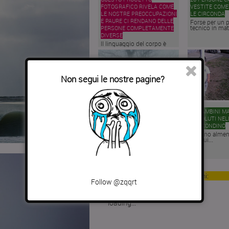
FOTOGRAFICO RIVELA COME
VESTITE COME
LE NOSTRE PREOCCUPAZIONI
LE CIRCONDA
E PAURE CI RENDANO DELLE
Forse per un 
tecnico in matr
PERSONE COMPLETAMENTE
DIVERSE
Il linguaggio del corpo è
uno strumento...
Non segui le nostre pagine?
LE AVVENTURE DI UN
20 BAMBINI M
FOTOGRAFO E DEL SUO
ASSOLUTI NEL
CANE… GIGANTE
NASCONDINO
Come sarebbe vivere con
Ci sono almen
un cane gigante?...
per cui...
Per informazioni:
Follow @zqqrt
loading...