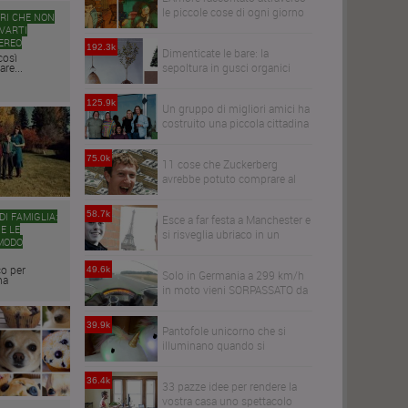
le piccole cose di ogni giorno
ERI CHE NON
VARTI
EREO
192.3k
Dimenticate le bare: la
così
re...
sepoltura in gusci organici
trasformerà i vostri cari in
alberi
125.9k
Un gruppo di migliori amici ha
costruito una piccola cittadina
per invecchiare tutti insieme
75.0k
11 cose che Zuckerberg
avrebbe potuto comprare al
posto di WhatsApp
58.7k
I FAMIGLIA:
Esce a far festa a Manchester e
E LE
si risveglia ubriaco in un
MODO
bagno a Parigi
co per
49.6k
Solo in Germania a 299 km/h
na
in moto vieni SORPASSATO da
un'audi R6
39.9k
Pantofole unicorno che si
illuminano quando si
cammina
36.4k
33 pazze idee per rendere la
vostra casa uno spettacolo