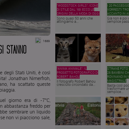
“WOODSTOCK GIRLS”, ICONE
I 20 PASSEGG
DI STILE DAL ’69: ECCO LE
VORRESTI TRO
ORIGINI DELLA MODA DI OGGI
ACCANTO IN A
Sono quasi 50 anni che
Già non è poi 
attingiamo a...
semplice passa
1689
SI STANNO
“ANIMA ANIMALE”: IL
STRANE FOTO D
 degli Stati Uniti, è così
PROGETTO FOTOGRAFICO DI
26 BAMBINI CH
ROBERT BAHOU
ROVINANO IN 
nita! Jonathan Nimerfroh,
MAGISTRALE
Il fotografo Robert Bahou
eano, ha scattato queste
cresciuto circondato da...
Basta così po
trasformare u
piaggia.
semplice...
el giorno era di -7°C,
on abbastanza freddo per
rebbe sembrare un liquido
se non vi piacciono sale,