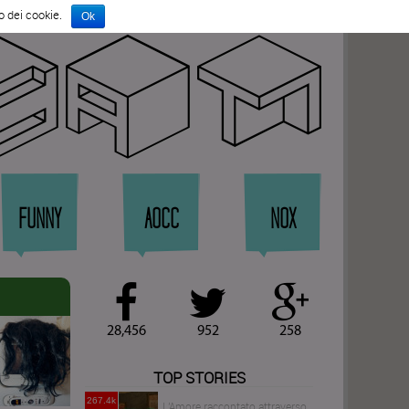
o dei cookie.
Ok
rat
FUNNY
AOCC
NOX
28,456
952
258
TOP STORIES
267.4k
L'Amore raccontato attraverso