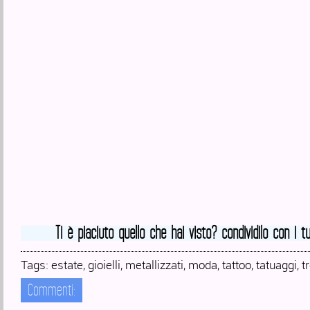
Ti è piaciuto quello che hai visto? condividilo con i tu
Tags:
estate
,
gioielli
,
metallizzati
,
moda
,
tattoo
,
tatuaggi
,
t
Commenti: