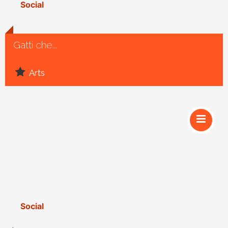
Social
Gatti che...
Arts
Social