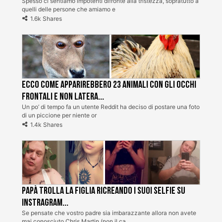
Spesso ci sentiamo impotenti difronte alla tristezza, sopratutto a
quelli delle persone che amiamo e
1.6k Shares
Ecco come apparirebbero 23 animali con gli occhi
frontali e non latera...
Un po’ di tempo fa un utente Reddit ha deciso di postare una foto
di un piccione per niente or
1.4k Shares
Papà trolla la figlia ricreando i suoi selfie su
Instragram...
Se pensate che vostro padre sia imbarazzante allora non avete
mai conosciuto Chris Martin (non il ca