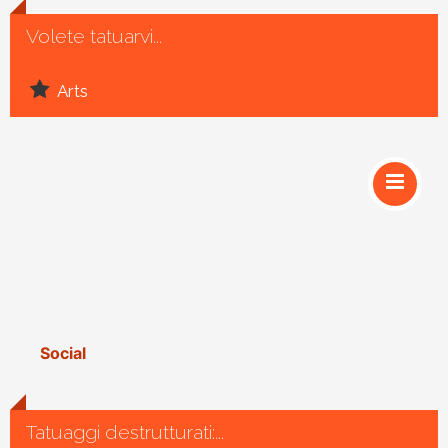
Volete tatuarvi...
Arts
Social
Tatuaggi destrutturati:...