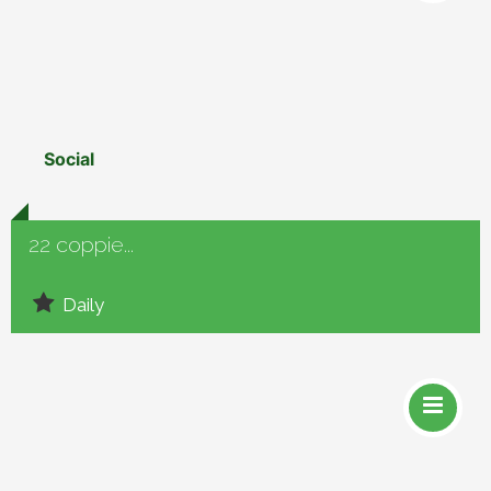
Social
22 coppie...
Daily