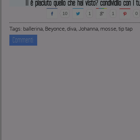
Ti è piaciuto quello che hai visto? condividilo con i tu
10
1
1
0
Tags:
ballerina
,
Beyonce
,
diva
,
Johanna
,
mosse
,
tip tap
Commenti: