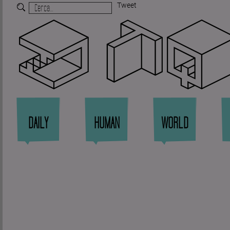
Tweet
Zi
DAILY
HUMAN
WORLD