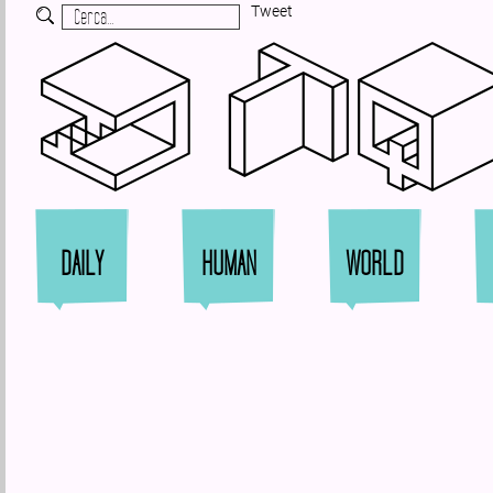
Tweet
Zi
DAILY
HUMAN
WORLD