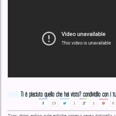
Ti è piaciuto quello che hai visto? condividilo con i tu
13
1
1
0
Tags:
droni
,
eolico
,
pale eoliche
,
ripresa aerea
,
tintarella
,