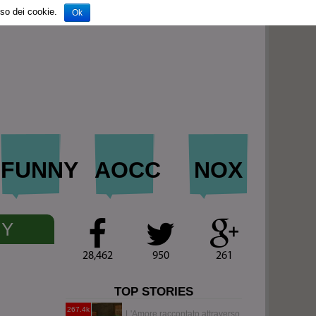
so dei cookie.
Ok
FUNNY
AOCC
NOX
NY
28,462
950
261
TOP STORIES
267.4k
L'Amore raccontato attraverso