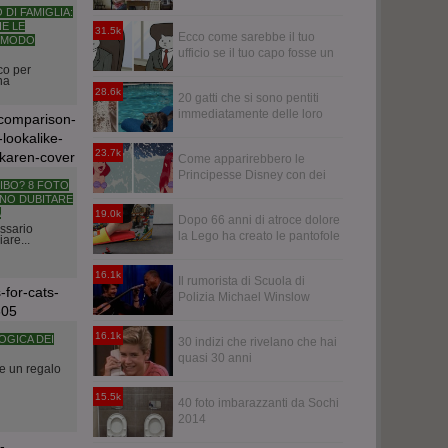
DI FAMIGLIA:
HE LE
31.5k
Ecco come sarebbe il tuo
N MODO
ufficio se il tuo capo fosse un
gatto
co per
na
28.6k
20 gatti che si sono pentiti
immediatamente delle loro
decisioni
23.7k
Come apparirebbero le
Principesse Disney con dei
IBO? 8 FOTO
capelli realistici
NNO DUBITARE
À
19.0k
Dopo 66 anni di atroce dolore
essario
la Lego ha creato le pantofole
iare...
Anti-Lego
16.1k
Il rumorista di Scuola di
Polizia Michael Winslow
"suona" i Led Zeppelin
16.1k
LOGICA DEI
30 indizi che rivelano che hai
quasi 30 anni
e un regalo
15.5k
40 foto imbarazzanti da Sochi
2014