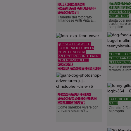
STRANE FOTO 
SUPERBI ANIMALI
26 BAMBINI C
CATTURATI DA SUPERBE
ROVINANO I
FOTOGRAFIE
MAGISTRALE
Il talento del fotografo
finlandese Antti Viitala,...
Basta così po
trasformare u
semplice...
QUESTO PROGETTO
FOTOGRAFICO RIVELA
COME LE NOSTRE
CUCCIOLI O C
PREOCCUPAZIONI E PAURE
CHE VI FARA
CI RENDANO DELLE
DELLA REALT
PERSONE
A volte è nec
COMPLETAMENTE DIVERSE
fermarsi e iniz
Il linguaggio del corpo è
uno strumento...
LE AVVENTURE DI UN
FOTOGRAFO E DEL SUO
LA LOGICA IL
CANE… GIGANTE
GATTI
Come sarebbe vivere con
Che dire? Far
un cane gigante?...
al proprio...