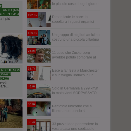
le piccole cose di ogni giorno
HE
 TANTO (MA
ARE IN CASA
192.3k
Dimenticate le bare: la
 il più
sepoltura in gusci organici
trasformerà i vostri cari in
alberi
125.9k
Un gruppo di migliori amici ha
costruito una piccola cittadina
per invecchiare tutti insieme
75.0k
11 cose che Zuckerberg
avrebbe potuto comprare al
posto di WhatsApp
58.7k
ERI CHE NON
Esce a far festa a Manchester
OVARTI
e si risveglia ubriaco in un
AEREO
bagno a Parigi
 così
are...
49.6k
Solo in Germania a 299 km/h
in moto vieni SORPASSATO
da un'audi R6
40.0k
Pantofole unicorno che si
illuminano quando si
cammina
36.4k
33 pazze idee per rendere la
vostra casa uno spettacolo