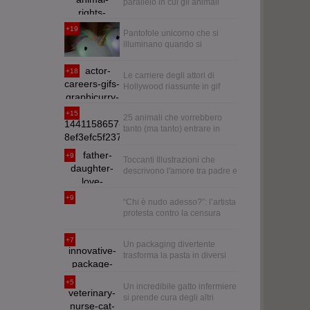
parallelo in cui gli animali
sono la specie dominante e ci
trattano come la razza umana
+19
Pantofole unicorno che si
tratta loro
illuminano quando si
cammina
+18
Le carriere degli attori di
Hollywood riassunte in gif
animate
+15
25 animali che vorrebbero
tanto (ma tanto) entrare in
casa
+9
Toccanti Illustrazioni che
descrivono l'amore tra padre e
figlia
+9
“Chi è nudo adesso?”: l’artista
protesta contro la censura
mettendo ai sassi le mutande
+7
Un packaging divertente
trasforma la pasta in diversi
tipi di acconciature
+5
Un incredibile gatto infermiere
si prende cura degli altri
animali del centro veterinario