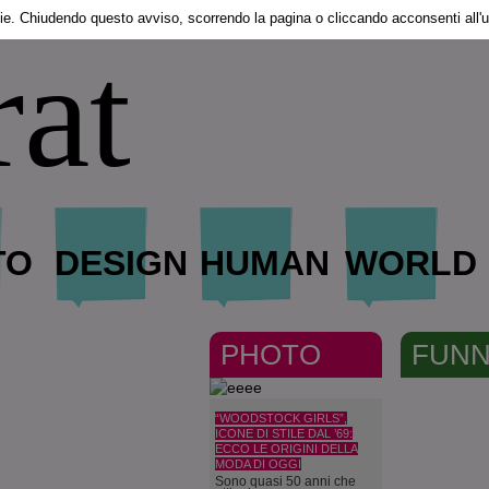
ie. Chiudendo questo avviso, scorrendo la pagina o cliccando acconsenti all'u
rat
TO
DESIGN
HUMAN
WORLD
PHOTO
FUN
“WOODSTOCK GIRLS”,
ICONE DI STILE DAL ’69:
ECCO LE ORIGINI DELLA
MODA DI OGGI
Sono quasi 50 anni che