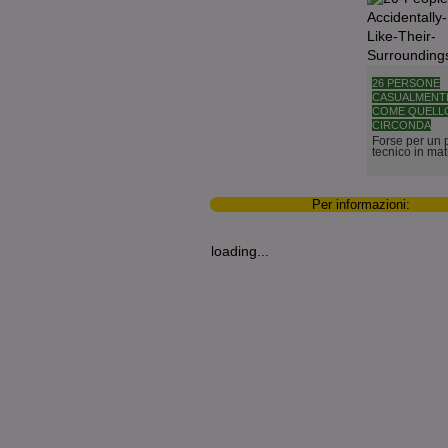
26 PERSONE
CASUALMENTE
COME QUELLO
CIRCONDA
Forse per un
tecnico in matr
Per informazioni:
loading...