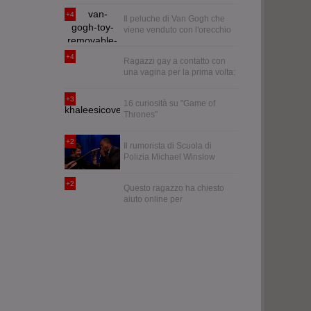
+4
Il peluche di Van Gogh che
viene venduto con l'orecchio
sinistro rimovibile
+4
Ragazzi gay a contatto con
una vagina per la prima volta:
le reazioni
+3
16 curiosità su "Game of
Thrones"
+2
Il rumorista di Scuola di
Polizia Michael Winslow
"suona" i Led Zeppelin
+2
Questo ragazzo ha chiesto
aiuto online per
photoshoppare la sua foto, la
risposta della rete è esilarante