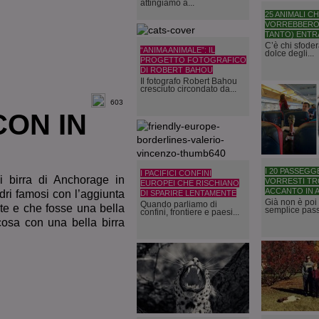
attingiamo a...
25 ANIMALI C
VORREBBERO
TANTO) ENTR
C’è chi sfodera
“ANIMA ANIMALE”: IL
dolce degli...
PROGETTO FOTOGRAFICO
DI ROBERT BAHOU
Il fotografo Robert Bahou
cresciuto circondato da...
603
CON IN
I 20 PASSEGG
I PACIFICI CONFINI
i birra di Anchorage in
VORRESTI TR
EUROPEI CHE RISCHIANO
ACCANTO IN 
dri famosi con l’aggiunta
DI SPARIRE LENTAMENTE
Già non è poi
Quando parliamo di
te e che fosse una bella
semplice pass
confini, frontiere e paesi...
cosa con una bella birra