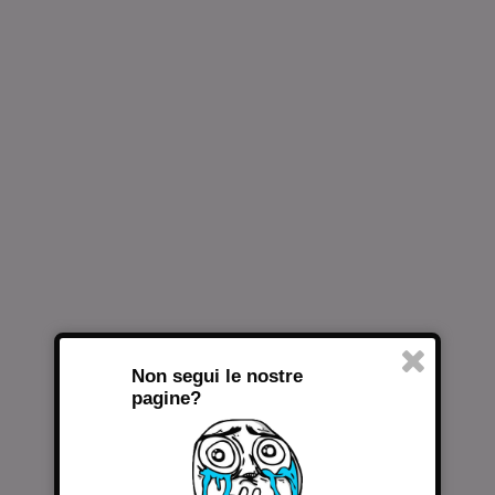
Non segui le nostre
pagine?