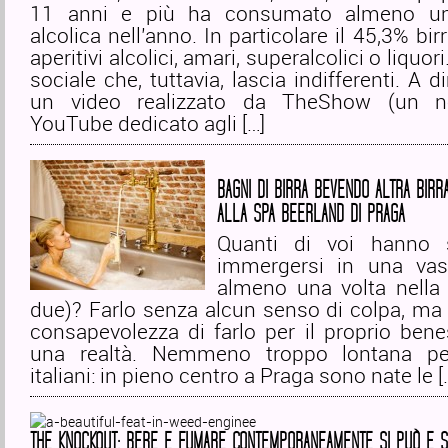
11 anni e più ha consumato almeno u
alcolica nell’anno. In particolare il 45,3% bir
aperitivi alcolici, amari, superalcolici o liquor
sociale che, tuttavia, lascia indifferenti. A 
un video realizzato da TheShow (un n
YouTube dedicato agli […]
BAGNI DI BIRRA BEVENDO ALTRA BIRRA
ALLA SPA BEERLAND DI PRAGA
Quanti di voi hanno 
immergersi in una vas
almeno una volta nella 
due)? Farlo senza alcun senso di colpa, ma 
consapevolezza di farlo per il proprio ben
una realtà. Nemmeno troppo lontana per 
italiani: in pieno centro a Praga sono nate le [
THE KNOCKOUT: BERE E FUMARE CONTEMPORANEAMENTE SI PUÒ E 