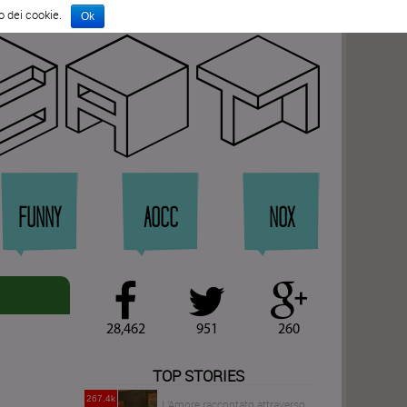
o dei cookie.
Ok
rat
FUNNY
AOCC
NOX
28,462
951
260
TOP STORIES
267.4k
L'Amore raccontato attraverso