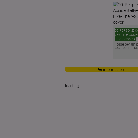
26 PERSONE 
VESTITE COME
LE CIRCONDA
Forse per un 
tecnico in matr
Per informazioni:
loading...