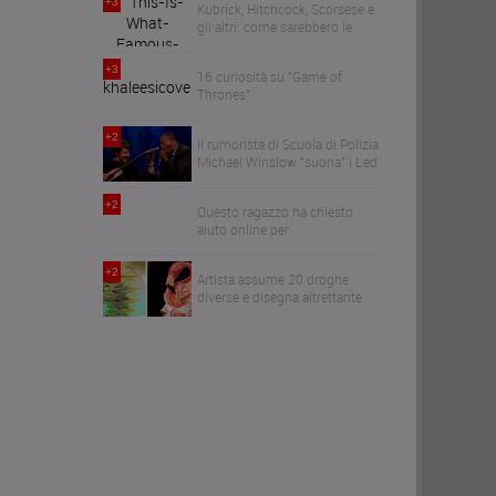
+3
Kubrick, Hitchcock, Scorsese e
gli altri: come sarebbero le
feste di compleanno dei registi
più famosi
+3
16 curiosità su "Game of
Thrones"
+2
Il rumorista di Scuola di Polizia
Michael Winslow "suona" i Led
Zeppelin
+2
Questo ragazzo ha chiesto
aiuto online per
photoshoppare la sua foto, la
risposta della rete è esilarante
+2
Artista assume 20 droghe
diverse e disegna altrettante
illustrazioni per dimostrarne
gli effetti sul cervello