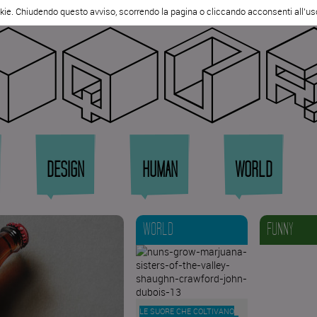
kie. Chiudendo questo avviso, scorrendo la pagina o cliccando acconsenti all'us
qqu
DESIGN
HUMAN
WORLD
WORLD
FUNNY
LE SUORE CHE COLTIVANO