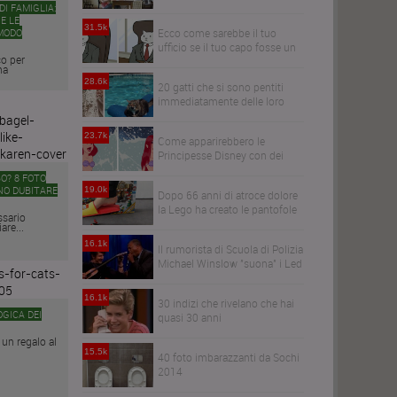
I FAMIGLIA:
E LE
31.5k
MODO
Ecco come sarebbe il tuo
ufficio se il tuo capo fosse un
co per
gatto
na
28.6k
20 gatti che si sono pentiti
immediatamente delle loro
decisioni
23.7k
Come apparirebbero le
Principesse Disney con dei
capelli realistici
BO? 8 FOTO
NO DUBITARE
19.0k
Dopo 66 anni di atroce dolore
la Lego ha creato le pantofole
ssario
Anti-Lego
are...
16.1k
Il rumorista di Scuola di Polizia
Michael Winslow "suona" i Led
Zeppelin
16.1k
30 indizi che rivelano che hai
OGICA DEI
quasi 30 anni
 un regalo al
15.5k
40 foto imbarazzanti da Sochi
2014