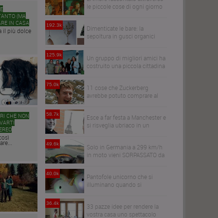
le piccole cose di ogni giorno
HE
TANTO (MA
RE IN CASA
192.3k
Dimenticate le bare: la
 il più dolce
sepoltura in gusci organici
trasformerà i vostri cari in
alberi
125.9k
Un gruppo di migliori amici ha
costruito una piccola cittadina
per invecchiare tutti insieme
75.0k
11 cose che Zuckerberg
avrebbe potuto comprare al
posto di WhatsApp
58.7k
ERI CHE NON
Esce a far festa a Manchester e
VARTI
si risveglia ubriaco in un
EREO
bagno a Parigi
così
re...
49.6k
Solo in Germania a 299 km/h
in moto vieni SORPASSATO da
un'audi R6
40.0k
Pantofole unicorno che si
illuminano quando si
cammina
36.4k
33 pazze idee per rendere la
vostra casa uno spettacolo