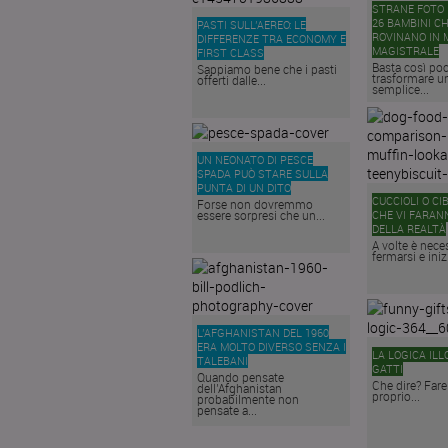
STRANE FOTO D
26 BAMBINI CH
PASTI SULL’AEREO: LE
ROVINANO IN 
DIFFERENZE TRA ECONOMY E
MAGISTRALE
FIRST CLASS
Basta così po
Sappiamo bene che i pasti
trasformare u
offerti dalle...
semplice...
UN NEONATO DI PESCE
SPADA PUÒ STARE SULLA
PUNTA DI UN DITO
CUCCIOLI O CI
Forse non dovremmo
essere sorpresi che un...
CHE VI FARAN
DELLA REALTÀ
A volte è nece
fermarsi e inizi
L’AFGHANISTAN DEL 1960
ERA MOLTO DIVERSO SENZA I
LA LOGICA ILL
TALEBANI
GATTI
Quando pensate
Che dire? Fare
dell’Afghanistan
proprio...
probabilmente non
pensate a...