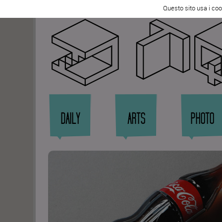
Tweet
Questo sito usa i coo
Zi
DAILY
ARTS
PHOTO