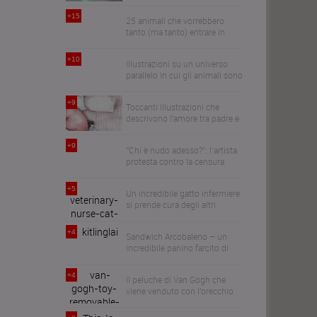
cammina
+15
25 animali che vorrebbero
tanto (ma tanto) entrare in
casa
+10
Illustrazioni su un universo
parallelo in cui gli animali sono
la specie dominante e ci
trattano come la razza umana
+9
Toccanti Illustrazioni che
tratta loro
descrivono l'amore tra padre e
figlia
+9
“Chi è nudo adesso?”: l’artista
protesta contro la censura
mettendo ai sassi le mutande
+5
Un incredibile gatto infermiere
si prende cura degli altri
animali del centro veterinario
+4
Sandwich Arcobaleno – un
incredibile panino farcito di
formaggio colorato
+4
Il peluche di Van Gogh che
viene venduto con l'orecchio
sinistro rimovibile