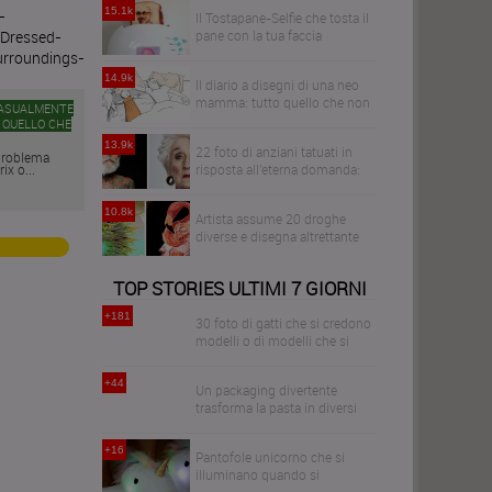
15.1k
Il Tostapane-Selfie che tosta il
pane con la tua faccia
14.9k
Il diario a disegni di una neo
mamma: tutto quello che non
CASUALMENTE
vi hanno detto sulla maternità
 QUELLO CHE
13.9k
22 foto di anziani tatuati in
problema
ix o...
risposta all'eterna domanda:
come diventeranno i tuoi
tatuaggi quando avrai 60anni?
10.8k
Artista assume 20 droghe
diverse e disegna altrettante
illustrazioni per dimostrarne
gli effetti sul cervello
TOP STORIES ULTIMI 7 GIORNI
+181
30 foto di gatti che si credono
modelli o di modelli che si
credono gatti?
+44
Un packaging divertente
trasforma la pasta in diversi
tipi di acconciature
+16
Pantofole unicorno che si
illuminano quando si