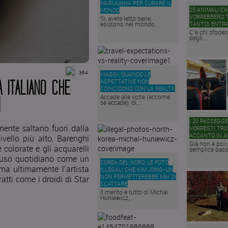
MARIJUANA PER CURARE IL
25 ANIMALI C
MONDO
VORREBBERO 
Si, avete letto bene:
esistono nel mondo,...
TANTO) ENTRA
C’è chi sfodera
degli...
364
VIAGGI, QUANDO LE
ASPETTATIVE NON
A ITALIANO CHE
COINCIDONO CON LA REALTÀ
Accade alle volte (eccome
I
se accade), di...
I 20 PASSEGG
ente saltano fuori dalla
VORRESTI TRO
ACCANTO IN A
ivello più alto, Barenghi
Già non è poi 
 colorate e gli acquarelli
semplice passa
i uso quotidiano come un
COREA DEL NORD, LE FOTO
 ma ultimamente l’artista
ILLEGALI CHE KIM JONG-UN
NON PERMETTEREBBE MAI DI
atti come i droidi di Star
SCATTARE
Il merito è tutto di Michal
Huniewicz,...