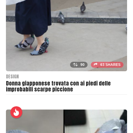
e
r
90
63 SHARES
DESIGN
Donna giapponese trovata con ai piedi delle
improbabili scarpe piccione
B
y
T
h
r