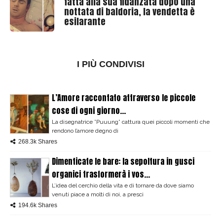
fatta alla sua fidanzata dopo una
nottata di baldoria, la vendetta è
esilarante
I PIÙ CONDIVISI
L’Amore raccontato attraverso le piccole
cose di ogni giorno...
La disegnatrice ”Puuung” cattura quei piccoli momenti che
rendono l’amore degno di
268.3k Shares
Dimenticate le bare: la sepoltura in gusci
organici trasformerà i vos...
L’idea del cerchio della vita e di tornare da dove siamo
venuti piace a molti di noi, a presci
194.6k Shares