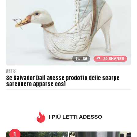
s
h
e
r
86
29 SHARES
ARTS
Se Salvador Dalí avesse prodotto delle scarpe
sarebbero apparse così
B
y
T
h
I PIÙ LETTI ADESSO
r
a
1