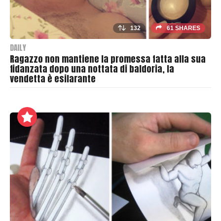
132
61 SHARES
DAILY
Ragazzo non mantiene la promessa fatta alla sua
fidanzata dopo una nottata di baldoria, la
vendetta è esilarante
B
y
T
h
r
a
s
h
e
r