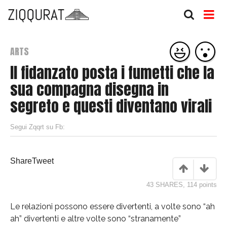
ARTS
Il fidanzato posta i fumetti che la
sua compagna disegna in
segreto e questi diventano virali
Segui Zqqrt su Fb:
Share
Tweet
43 SHARES
,
114
points
Le relazioni possono essere divertenti, a volte sono “ah
ah” divertenti e altre volte sono “stranamente”