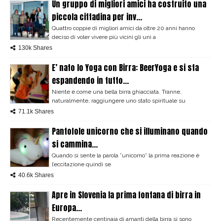
Un gruppo di migliori amici ha costruito una
piccola cittadina per inv...
Quattro coppie di migliori amici da oltre 20 anni hanno
deciso di voler vivere più vicini gli uni a
130k Shares
E’ nato lo Yoga con Birra: BeerYoga e si sta
espandendo in tutto...
Niente è come una bella birra ghiacciata. Tranne,
naturalmente, raggiungere uno stato spirituale su
71.1k Shares
Pantofole unicorno che si illuminano quando
si cammina...
Quando si sente la parola ”unicorno” la prima reazione è
l’eccitazione quindi se
40.6k Shares
Apre in Slovenia la prima fontana di birra in
Europa...
Recentemente centinaia di amanti della birra si sono