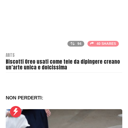
94
40 SHARES
ARTS
Biscotti Oreo usati come tele da dipingere creano
un’arte unica e dolcissima
B
y
T
h
NON PERDERTI:
r
a
s
h