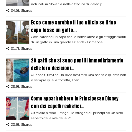
radunati in Slovenia nella cittadina di Zalec p
34.5k Shares
Ecco come sarebbe il tuo ufficio se il tuo
capo fosse un gatto...
Cosa sarebbe un capo con le sembianze e gli atteggiamenti
di un gatto in una grande azienda? Domande
31.7k Shares
20 gatti che si sono pentiti immediatamente
delle loro decisioni...
Quando ti trovi ad un bivio devi fare una scelta e questa non
è sempre quella corretta, l’han
28.9k Shares
Come apparirebbero le Principesse Disney
con dei capelli realistici...
Oltre alle sirene, i maghi, le streghe e i principi c’è un altro
aspetto della vita delle Pri
23.6k Shares