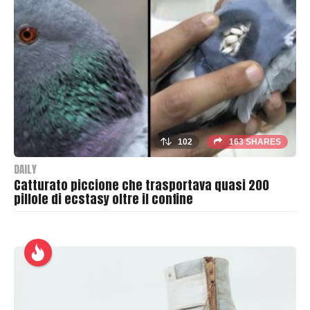
a
s
h
e
r
102
163 SHARES
DAILY
Catturato piccione che trasportava quasi 200
pillole di ecstasy oltre il confine
B
y
T
h
r
a