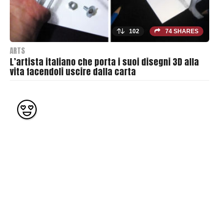
102
74 SHARES
ARTS
L’artista italiano che porta i suoi disegni 3D alla
vita facendoli uscire dalla carta
B
y
T
h
r
a
s
h
e
r