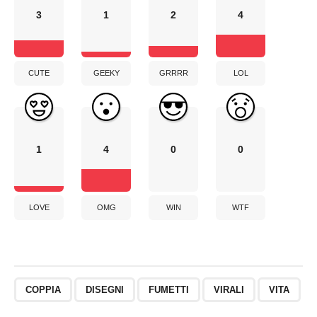
3
1
2
4
CUTE
GEEKY
GRRRR
LOL
1
4
0
0
LOVE
OMG
WIN
WTF
COPPIA
DISEGNI
FUMETTI
VIRALI
VITA