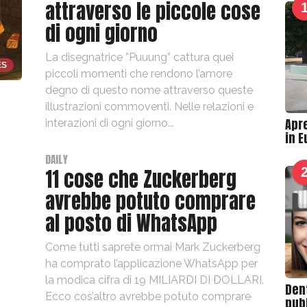
attraverso le piccole cose
di ogni giorno
La disegnatrice ”Puuung” cattura quei
ES
piccoli momenti che rendono l’amore
degno di questo nome attraverso queste
illustrazioni commoventi. Nelle relazioni e
Apre
interazioni di ogni giorno...
in 
B
y
DAILY
11 cose che Zuckerberg
T
h
avrebbe potuto comprare
r
al posto di WhatsApp
a
s
Come tutti saprete ormai Mark Zuckerberg
h
ha comprato l’applicazione WhatsApp per
e
la modica cifra di 19 MILIARDI DI DOLLARI.
Den
r
Ecco cos’altro avrebbe potuto comprare
pubb