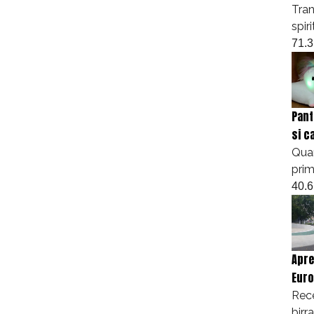
h
Tran
r
spir
a
71.3
s
h
e
r
Pant
si c
Quan
prim
40.6
Apre
Euro
Rece
birr