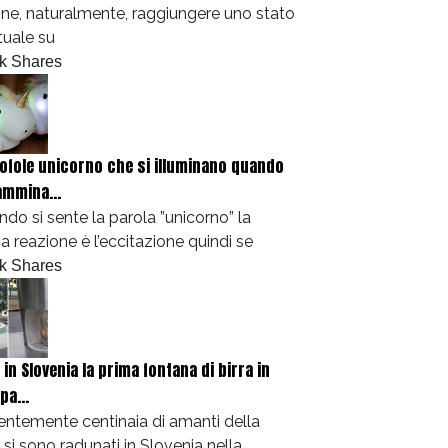
ne, naturalmente, raggiungere uno stato
ituale su
k Shares
ofole unicorno che si illuminano quando
ammina...
do si sente la parola ”unicorno” la
a reazione è l’eccitazione quindi se
k Shares
 in Slovenia la prima fontana di birra in
pa...
ntemente centinaia di amanti della
a si sono radunati in Slovenia nella