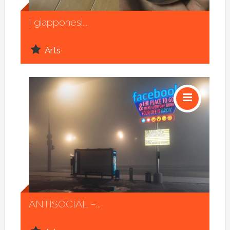
Social
I giapponesi...
Arts
Social
ANTISOCIAL –...