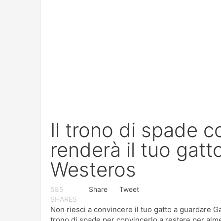
Il trono di spade c
renderà il tuo gatto
Westeros
585
Share
Tweet
SHARES
Non riesci a convincere il tuo gatto a guardare 
trono di spade per convincerlo a restare per alm