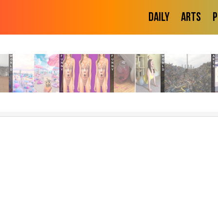
Daily
Arts
P
FUNNY
FUNNY
WORLD
ARTS