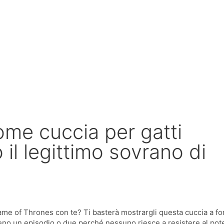
ome cuccia per gatti
 il legittimo sovrano di
Game of Thrones con te? Ti basterà mostrargli questa cuccia a fo
eno un episodio o due perché nessuno riesce a resistere al pot