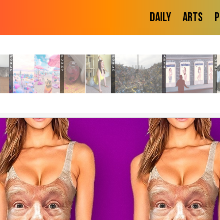
Daily
Arts
P
WORLD
FUNNY
WORLD
ARTS
FUNNY