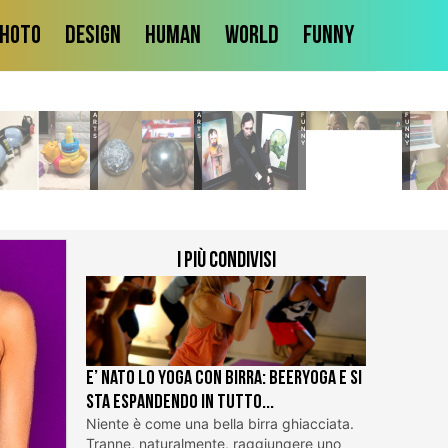
hoto
Design
Human
World
Funny
ARTS
ARTS
FUNNY
FUNNY
I più condivisi
E’ nato lo Yoga con Birra: BeerYoga e si
sta espandendo in tutto...
Niente è come una bella birra ghiacciata.
Tranne, naturalmente, raggiungere uno