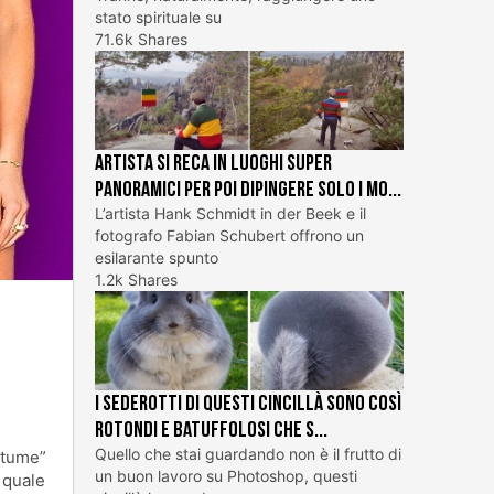
stato spirituale su
71.6k Shares
Artista si reca in luoghi super
panoramici per poi dipingere solo i mo...
L’artista Hank Schmidt in der Beek e il
fotografo Fabian Schubert offrono un
esilarante spunto
1.2k Shares
I sederotti di questi cincillà sono così
rotondi e batuffolosi che s...
Quello che stai guardando non è il frutto di
ostume”
un buon lavoro su Photoshop, questi
 quale