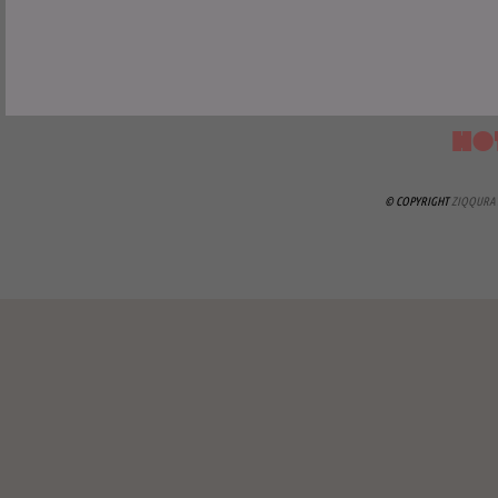
HO
© COPYRIGHT
ZIQQURA