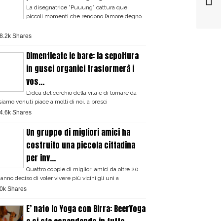
La disegnatrice ”Puuung” cattura quei
piccoli momenti che rendono l’amore degno
8.2k Shares
Dimenticate le bare: la sepoltura
in gusci organici trasformerà i
vos...
L’idea del cerchio della vita e di tornare da
iamo venuti piace a molti di noi, a presci
4.6k Shares
Un gruppo di migliori amici ha
costruito una piccola cittadina
per inv...
Quattro coppie di migliori amici da oltre 20
anno deciso di voler vivere più vicini gli uni a
0k Shares
E’ nato lo Yoga con Birra: BeerYoga