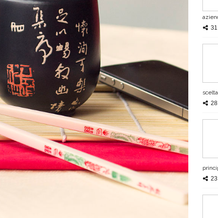
azie
31
scelt
28
princi
23