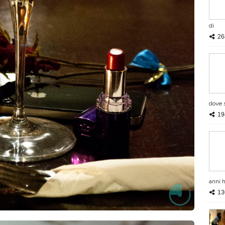
di
26
dove s
19
anni h
13