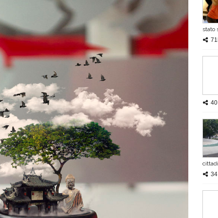
stato 
71
40
cittad
34