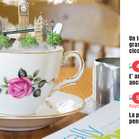
Un f
gra
cicc
E’ a
anc
La p
pen