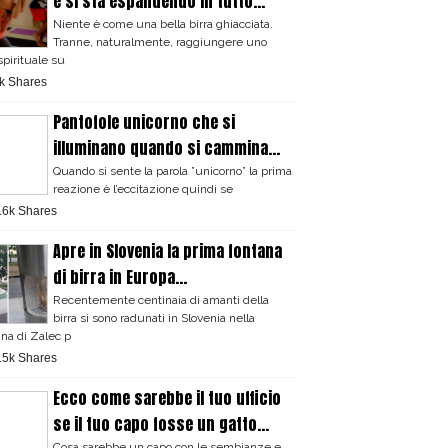
e si sta espandendo in tutto...
Niente è come una bella birra ghiacciata.
Tranne, naturalmente, raggiungere uno
spirituale su
k Shares
Pantofole unicorno che si
illuminano quando si cammina...
Quando si sente la parola ”unicorno” la prima
reazione è l’eccitazione quindi se
.6k Shares
Apre in Slovenia la prima fontana
di birra in Europa...
Recentemente centinaia di amanti della
birra si sono radunati in Slovenia nella
ina di Zalec p
.5k Shares
Ecco come sarebbe il tuo ufficio
se il tuo capo fosse un gatto...
Cosa sarebbe un capo con le sembianze e