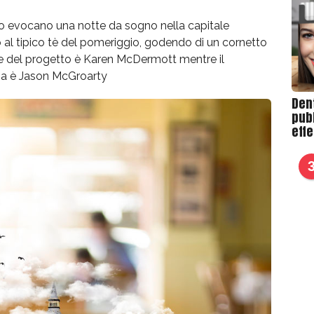
etto evocano una notte da sogno nella capitale
al tipico tè del pomeriggio, godendo di un cornetto
tore del progetto è Karen McDermott mentre il
afia è Jason McGroarty
Den
pubb
effe