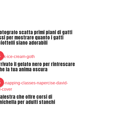
otografo scatta primi piani di gatti
ssi per mostrare quanto i gatti
iottelli siano adorabili
4
rrivato il gelato nero per rinfrescare
he la tua anima oscura
5
alestra che offre corsi di
nichella per adulti stanchi