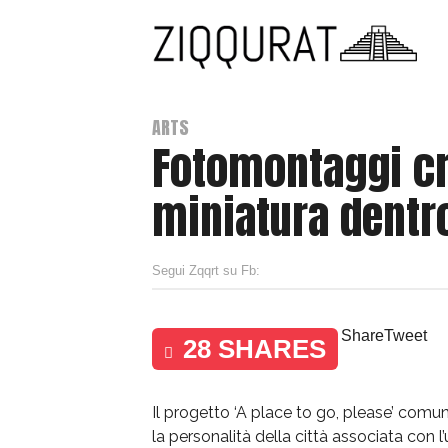
ARTS
Fotomontaggi cre
miniatura dentro
Segui Zqqrt su Fb:
Share
Tweet
28 SHARES
Il progetto ‘A place to go, please’ comu
la personalità della città associata con l