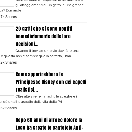
gli atteggiamenti di un gatto in una grande
nda? Domande
.7k Shares
20 gatti che si sono pentiti
immediatamente delle loro
decisioni...
Quando ti trovi ad un bivio devi fare una
a e questa non è sempre quella corretta, l’han
.9k Shares
Come apparirebbero le
Principesse Disney con dei capelli
realistici...
Oltre alle sirene, i maghi, le streghe e i
pi c’è un altro aspetto della vita delle Pri
.6k Shares
Dopo 66 anni di atroce dolore la
Lego ha creato le pantofole Anti-