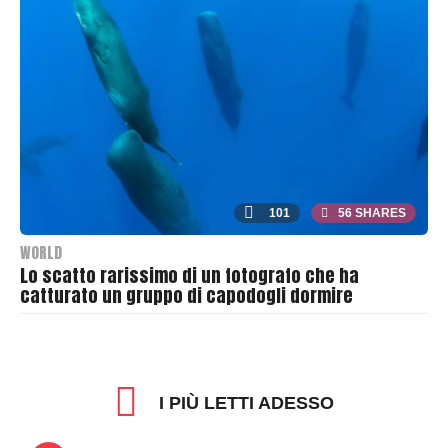
a
s
h
e
r
101
56 SHARES
WORLD
Lo scatto rarissimo di un fotografo che ha
catturato un gruppo di capodogli dormire
B
y
T
h
I PIÙ LETTI ADESSO
r
a