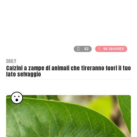
82
96 SHARES
DAILY
Calzini a zampe di animali che tireranno fuori il tuo
lato selvaggio
B
y
T
h
r
a
s
h