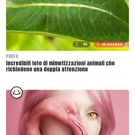
e
r
96
48 SHARES
PHOTO
Incredibili foto di mimetizzazioni animali che
richiedono una doppia attenzione
B
y
T
h
r
a
s
h