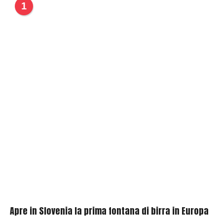
1
s
h
e
r
Apre in Slovenia la prima fontana di birra in Europa