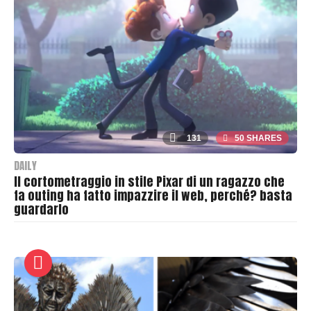
r
131
50 SHARES
DAILY
Il cortometraggio in stile Pixar di un ragazzo che
fa outing ha fatto impazzire il web, perché? basta
guardarlo
B
y
T
h
r