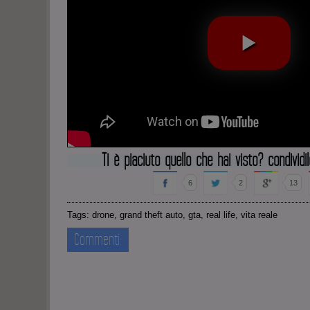
Ti è piaciuto quello che hai visto? condividi
6
2
13
Tags:
drone
,
grand theft auto
,
gta
,
real life
,
vita reale
Commenti: