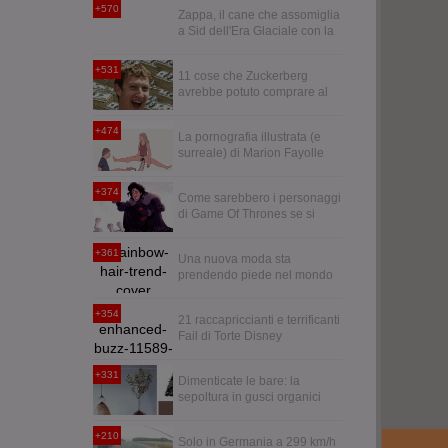
tatuaggi quando avrai
+570
Zappa, il cane che assomiglia
60anni?
a Sid dell'Era Glaciale con la
lingua fuori a penzoloni
+531
11 cose che Zuckerberg
avrebbe potuto comprare al
posto di WhatsApp
+474
La pornografia illustrata (e
surreale) di Marion Fayolle
+374
Come sarebbero i personaggi
di Game Of Thrones se si
trovassero in un cartone
Disney?
+361
Una nuova moda sta
prendendo piede nel mondo
femminile: i capelli
arcobaleno
+354
21 raccapriccianti e terrificanti
Fail di Torte Disney
+331
Dimenticate le bare: la
sepoltura in gusci organici
trasformerà i vostri cari in
alberi
+210
Solo in Germania a 299 km/h