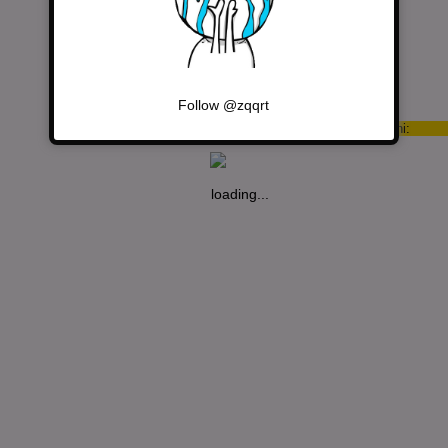
L’AMORE RACCONTATO
ATTRAVERSO LE PICCOLE
COSE DI OGNI GIORNO
La disegnatrice ”Puuung”
cattura quei piccoli
momenti...
Follow @zqqrt
Per informazioni:
loading...