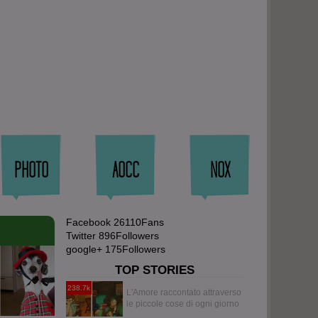
PHOTO
AOCC
NOX
Facebook
26110
Fans
Twitter
896
Followers
google+
175
Followers
TOP STORIES
238.7k
L'Amore raccontato attraverso
le piccole cose di ogni giorno