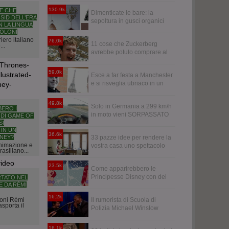
130.9k
NE CHE
Dimenticate le bare: la
 SID DELL’ERA
sepoltura in gusci organici
N LA LINGUA
trasformerà i vostri cari in
ZOLONI
alberi
iero italiano
76.0k
11 cose che Zuckerberg
..
avrebbe potuto comprare al
posto di WhatsApp
59.0k
Esce a far festa a Manchester
e si risveglia ubriaco in un
bagno a Parigi
49.8k
Solo in Germania a 299 km/h
ERO I
in moto vieni SORPASSATO
DI GAME OF
da un'audi R6
SI
IN UN
36.6k
NEY?
33 pazze idee per rendere la
animazione e
vostra casa uno spettacolo
rasiliano...
23.5k
Come apparirebbero le
Principesse Disney con dei
RTATO NEL
 DA RÉMI
capelli realistici
16.2k
toni Rémi
Il rumorista di Scuola di
asporta il
Polizia Michael Winslow
"suona" i Led Zeppelin
16.1k