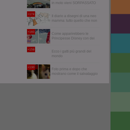
in moto vieni SORPASSATO
da un'audi R6
+174
Il diario a disegni di una neo
mamma: tutto quello che non
vi hanno detto sulla maternità
+160
Come apparirebbero le
Principesse Disney con dei
capelli realistici
+159
Ecco i gatti più grandi del
mondo
+130
Foto prima e dopo che
mostrano come il salvataggio
e l'adozione possano
cambiare la vita di un gatto