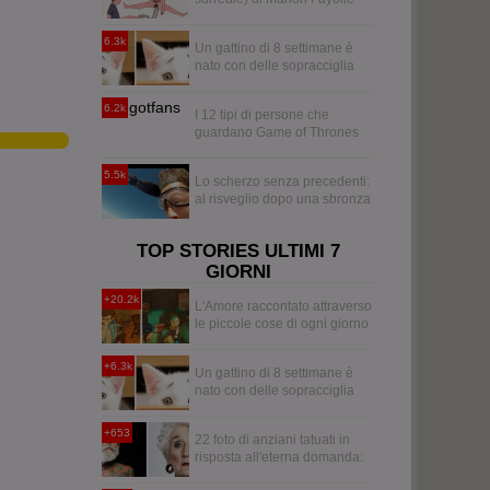
6.3k
Un gattino di 8 settimane è
nato con delle sopracciglia
che lo fanno sembrare
sempre preoccupato
6.2k
I 12 tipi di persone che
guardano Game of Thrones
5.5k
Lo scherzo senza precedenti:
al risveglio dopo una sbronza
si ritrova in caduta libera
TOP STORIES ULTIMI 7
GIORNI
+20.2k
L'Amore raccontato attraverso
le piccole cose di ogni giorno
+6.3k
Un gattino di 8 settimane è
nato con delle sopracciglia
che lo fanno sembrare
sempre preoccupato
+653
22 foto di anziani tatuati in
risposta all'eterna domanda:
come diventeranno i tuoi