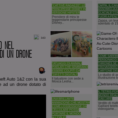
“CATTIVE RAGAZZE”: LE
ZAPPA, IL CA
PRINCIPESSE DISNEY IN
ASSOMIGLIA A
VERSIONE HIPSTER
GLACIALE CO
FUORI A PEN
Prendere di mira le
leggendarie principesse
Zappa, un levr
Disney...
sdentato di 15.
343
O NEL
 DI UN DRONE
COME SAREBB
PERSONAGGI 
TATUAGGI DI ANIMALI
THRONES SE 
PIXELATI CHE SEMBRANO
TROVASSERO 
ESSERE COLPITI DA
CARTONE DIS
”DIFETTI DIGITALI”
Lo studio di 
illustrazione b
Il tatuatore con sede a
eft Auto 1&2 con la sua
Mosca Lesha...
ie ad un drone dotato di
IL TETRIS PO
MONDO REALE
UNA BRILLANTE
GAILLARD
ANIMAZIONE CHE MOSTRA
Vestito di mat
Gaillard teletr
COME L’OSSESSIONE DA
videogame...
CELLULARE POSSA
PORTARE IL MONDO
ALL’OBLIO