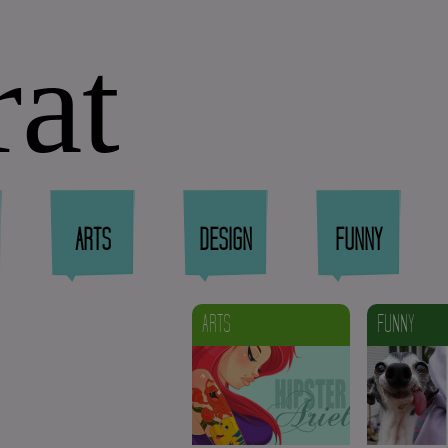
rat
ARTS
DESIGN
FUNNY
ARTS
FUNNY