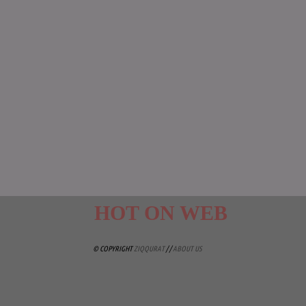
HOT ON WEB
© COPYRIGHT
ZIQQURAT
/ /
ABOUT US