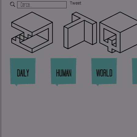
Tweet
Zi
DAILY
HUMAN
WORLD