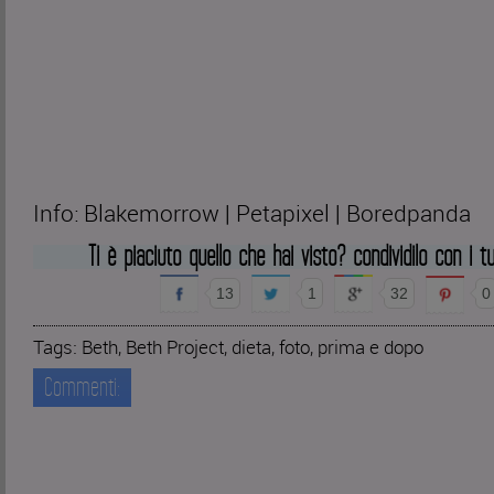
Info: Blakemorrow | Petapixel | Boredpanda
Ti è piaciuto quello che hai visto? condividilo con i tu
13
1
32
0
Tags:
Beth
,
Beth Project
,
dieta
,
foto
,
prima e dopo
Commenti: