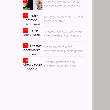
+85
22 foto di anziani tatuati in
risposta all'eterna domanda:
come diventeranno i tuoi
tatuaggi quando avrai 60anni?
+63
Tatuaggi ''da orecchio'': 20 idee
davvero creative
+63
Le anatre hanno la loro corsia
preferenziale lungo i percorsi
navigabili di Londra
+52
Segnalibri creativi che
mostrano delle piccole gambe
uscire dal tuo libro
+46
Diventa Chewbacca con
questa felpa pelliccia con
cappuccio