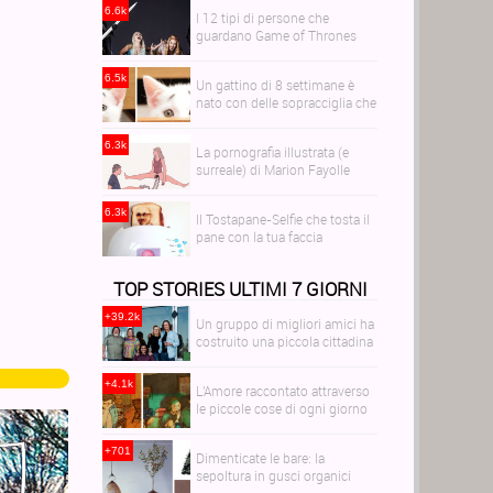
6.6k
I 12 tipi di persone che
guardano Game of Thrones
6.5k
Un gattino di 8 settimane è
nato con delle sopracciglia che
lo fanno sembrare sempre
preoccupato
6.3k
La pornografia illustrata (e
surreale) di Marion Fayolle
6.3k
Il Tostapane-Selfie che tosta il
pane con la tua faccia
TOP STORIES ULTIMI 7 GIORNI
+39.2k
Un gruppo di migliori amici ha
costruito una piccola cittadina
per invecchiare tutti insieme
+4.1k
L'Amore raccontato attraverso
le piccole cose di ogni giorno
+701
Dimenticate le bare: la
sepoltura in gusci organici