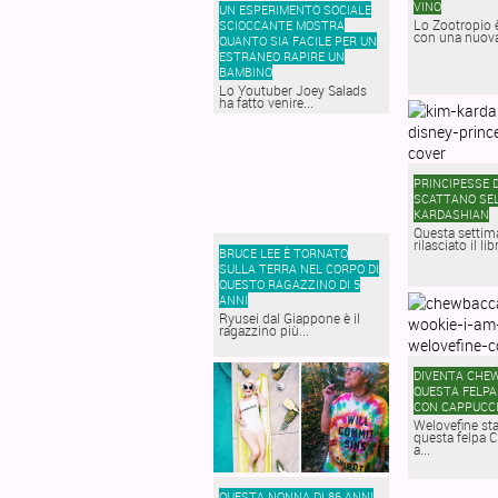
VINO
UN ESPERIMENTO SOCIALE
Lo Zootropio 
SCIOCCANTE MOSTRA
con una nuova
QUANTO SIA FACILE PER UN
ESTRANEO RAPIRE UN
BAMBINO
Lo Youtuber Joey Salads
ha fatto venire...
PRINCIPESSE D
SCATTANO SEL
KARDASHIAN
Questa settim
rilasciato il lib
BRUCE LEE È TORNATO
SULLA TERRA NEL CORPO DI
QUESTO RAGAZZINO DI 5
ANNI
Ryusei dal Giappone è il
ragazzino più...
DIVENTA CHE
QUESTA FELPA
CON CAPPUCC
Welovefine st
questa felpa
a...
QUESTA NONNA DI 86 ANNI