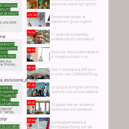
le piccole cose di ogni giorno
HE INDICANO
DOVUTO
AR 30 MINUTI
131.6k
Dimenticate le bare: la
sepoltura in gusci organici
to uno shot
..
trasformerà i vostri cari in
alberi
76.0k
11 cose che Zuckerberg
avrebbe potuto comprare al
posto di WhatsApp
COMPOSTO
 BASANDOSI
59.0k
Esce a far festa a Manchester e
 CUI È
NTE FIERO
si risveglia ubriaco in un
del duo
bagno a Parigi
he Shonky...
49.9k
Solo in Germania a 299 km/h
in moto vieni SORPASSATO da
un'audi R6
37.3k
Un gruppo di migliori amici ha
SIONE DI
costruito una piccola cittadina
AN DAMME SI
ETTAMENTE
per invecchiare tutti insieme
 DELLE
36.6k
ELLE MENTOS
33 pazze idee per rendere la
cidenza?
vostra casa uno spettacolo
i ”Senza...
23.5k
Come apparirebbero le
I DI CHI BEVE
Principesse Disney con dei