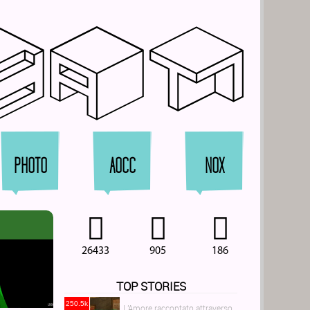
rat
PHOTO
AOCC
NOX
26433
905
186
TOP STORIES
250.5k
L'Amore raccontato attraverso