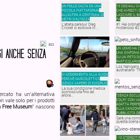
UN FOLLE SALTA DA UNA
13 SEGNALI C
PICCOLA PIATTAFORMA
CHE AVRESTI 
ALL’ALTRA A CENTINAIA DI
LASCIARE IL B
METRI D’ALTEZZA
FA
L’atleta parkour Oleg
#1 Hai ordina
Cricket si esibisce in...
misterioso #2.
302
UN UOMO HA 
I ANCHE SENZA
UNA SINFONIA
SU UN PETO DI
PARTICOLARME
Loz Nanigans 
australiano ”T
SI ADDORMENTA ALLA GUIDA
PERCHÉ NARCOLETTICO
(SENZA SAPERE DI ESSERLO)
La sua condizione medica
sconosciuta fino ad
rcato ha un’alternativa
allora...
“SENZA ESCLU
n vale solo per i prodotti
COLPI” CON V
ADATTA PERF
n Free Museum
” nascono
ALLA CANZONE
PUBBLICITÀ D
Sarà una coin
questa scena d
I 10 STEREOTIP