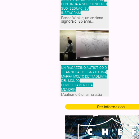
CONTINUA A SORPRENDERE I
SUOI SEGUACI SU
INSTAGRAM
Badde Winkle, un’anziana
signora di 86 anni...
UN RAGAZZINO AUTISTICO DI
11 ANNI HA DISEGNATO UNA
MAPPA MOLTO DETTAGLIATA
DEL MONDO
COMPLETAMENTE A
MEMORIA
L’autismo è una malattia
complessa e poco...
Per informazioni: