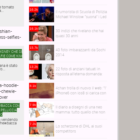
capelli realistici
è tornato
...
16.2k
Il rumorista di Scuola di Polizia
Michael Winslow "suona" i Led
Zeppelin
16.1k
30 indizi che rivelano che hai
quasi 30 anni
15.7k
40 foto imbarazzanti da Sochi
ISNEY CHE SI
2014
FIE COME KIM
ana è stato
13.2k
ro...
22 foto di anziani tatuati in
risposta all'eterna domanda:
come diventeranno i tuoi
tatuaggi quando avrai 60anni?
8.1k
4chan trolla di nuovo il web: "l'
iPhone6 con ios8 si carica con
il microonde" e la gente
scioglie i telefoni
WBACCA CON
7.9k
Il diario a disegni di una neo
 PELLICCIA
mamma: tutto quello che non
IO
vi hanno detto sulla maternità
a vendendo
 Chewbacca
7.2k
Lo scherzone di DHL ai suoi
competitors