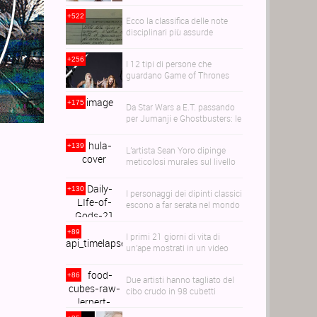
trasformerà i vostri cari in
alberi
+522
Ecco la classifica delle note
disciplinari più assurde
+256
I 12 tipi di persone che
guardano Game of Thrones
+175
Da Star Wars a E.T. passando
per Jumanji e Ghostbusters: le
straordinarie miniature di
Claudym
+139
L'artista Sean Yoro dipinge
meticolosi murales sul livello
del mare in equilibrio sulla sua
canoa
+130
I personaggi dei dipinti classici
escono a far serata nel mondo
contemporaneo
+89
I primi 21 giorni di vita di
un'ape mostrati in un video
ipnotizzante di 60 secondi
+86
Due artisti hanno tagliato del
cibo crudo in 98 cubetti
perfetti per far venir gola ai
perfezionisti