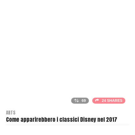
69
24 SHARES
ARTS
Come apparirebbero i classici Disney nel 2017
B