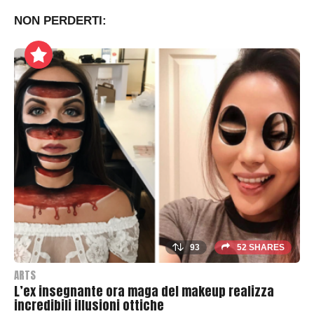
T
h
NON PERDERTI:
r
a
s
h
e
r
93
52 SHARES
ARTS
L’ex insegnante ora maga del makeup realizza
incredibili illusioni ottiche