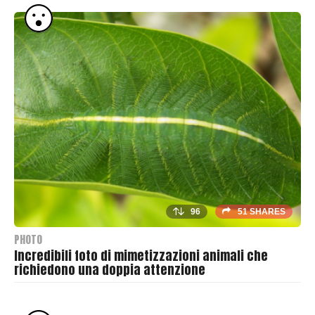
y
T
h
r
a
s
h
e
r
96
51 SHARES
PHOTO
Incredibili foto di mimetizzazioni animali che
richiedono una doppia attenzione
B
y