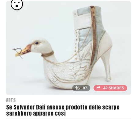
T
h
r
a
s
h
e
r
87
42 SHARES
ARTS
Se Salvador Dalí avesse prodotto delle scarpe
sarebbero apparse così
B
y