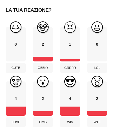
LA TUA REAZIONE?
0
2
1
0
CUTE
GEEKY
GRRRR
LOL
4
2
4
2
LOVE
OMG
WIN
WTF