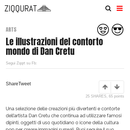
ARTS
Le illustrazioni del contorto
mondo di Dan Cretu
Segui Zqqrt su Fb:
Share
Tweet
25 SHARES
,
65
points
Una selezione delle creazioni più divertenti e contorte
dell’artista Dan Cretu che continua ad utilizzare famosi
dipinti, oggetti di uso quotidiano o icone della cultura
pop per creare immagini surreali. Puoi seguire il suo