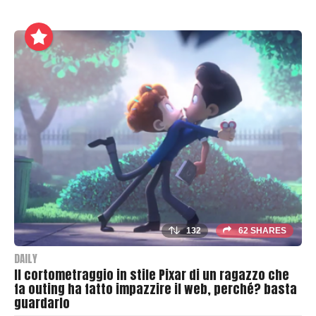
B
y
T
h
r
a
s
h
e
r
132
62 SHARES
DAILY
Il cortometraggio in stile Pixar di un ragazzo che
fa outing ha fatto impazzire il web, perché? basta
guardarlo