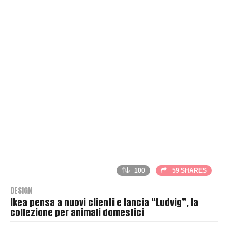
h
e
r
100
59 SHARES
DESIGN
Ikea pensa a nuovi clienti e lancia “Ludvig”, la
collezione per animali domestici
B