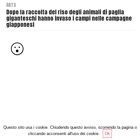
ARTS
Dopo la raccolta del riso degli animali di paglia
giganteschi hanno invaso i campi nelle campagne
giapponesi
B
y
T
h
r
a
s
h
e
r
Questo sito usa i cookie. Chiudendo questo avviso, scorrendo la pagina o
cliccando acconsenti all'uso dei cookie.
Ok