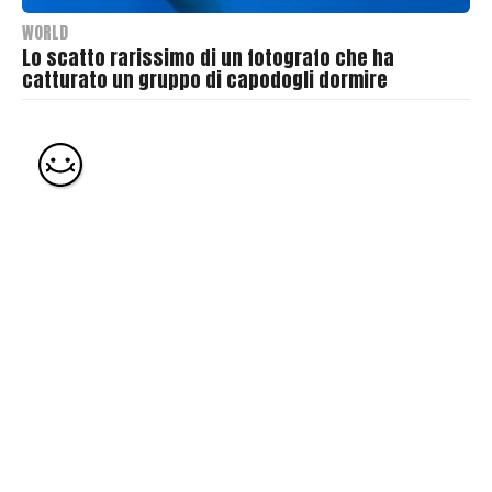
WORLD
Lo scatto rarissimo di un fotografo che ha
catturato un gruppo di capodogli dormire
B
y
T
h
r
a
s
h
e
r