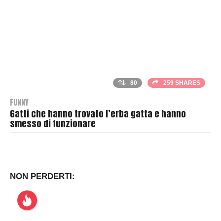
80
259 SHARES
FUNNY
Gatti che hanno trovato l’erba gatta e hanno
smesso di funzionare
B
y
T
h
NON PERDERTI:
r
a
s