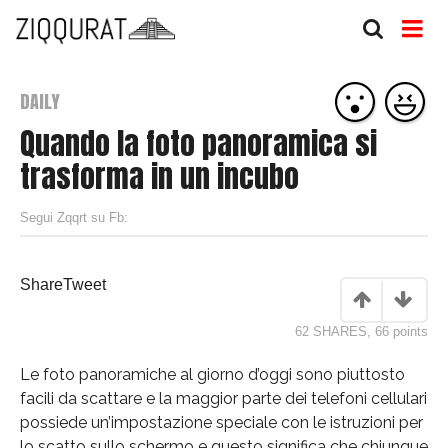
DAILY
Quando la foto panoramica si
trasforma in un incubo
Segui Zqqrt su Fb:
Share
Tweet
62 SHARES
,
66
points
Le foto panoramiche al giorno d’oggi sono piuttosto
facili da scattare e la maggior parte dei telefoni cellulari
possiede un’impostazione speciale con le istruzioni per
lo scatto sullo schermo e questo significa che chiunque