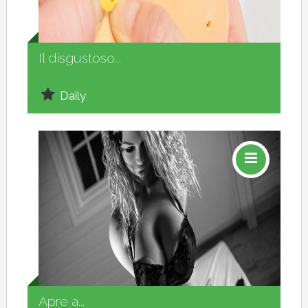
Social
Il disgustoso...
Daily
Social
Apre a...