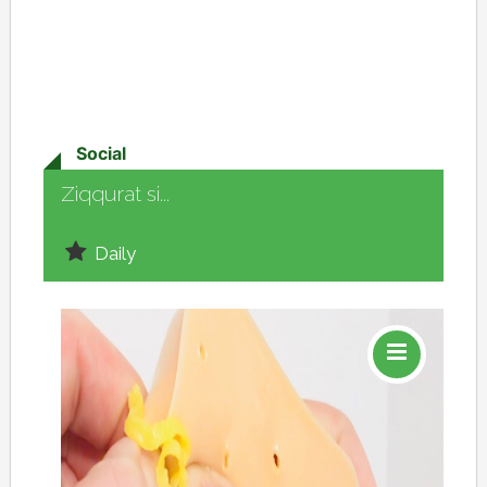
Social
Ziqqurat si...
Daily