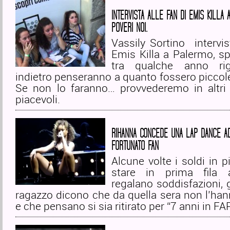
INTERVISTA ALLE FAN DI EMIS KILLA 
POVERI NOI.
Vassily Sortino intervis
Emis Killa a Palermo, s
tra qualche anno rig
indietro penseranno a quanto fossero piccol
Se non lo faranno… provvederemo in altr
piacevoli.
RIHANNA CONCEDE UNA LAP DANCE A
FORTUNATO FAN
Alcune volte i soldi in p
stare in prima fila a
regalano soddisfazioni, g
ragazzo dicono che da quella sera non l’han
e che pensano si sia ritirato per “7 anni in FAP