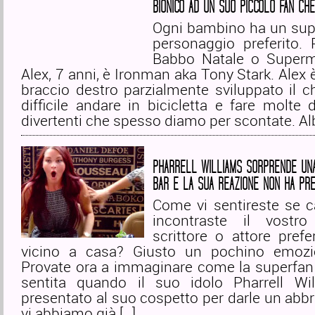
BIONICO AD UN SUO PICCOLO FAN CH
Ogni bambino ha un sup
personaggio preferito. 
Babbo Natale o Super
Alex, 7 anni, è Ironman aka Tony Stark. Alex è
braccio destro parzialmente sviluppato il c
difficile andare in bicicletta e fare molte de
divertenti che spesso diamo per scontate. Alb
PHARRELL WILLIAMS SORPRENDE UN
BAR E LA SUA REAZIONE NON HA PRE
Come vi sentireste se 
incontraste il vostro
scrittore o attore prefe
vicino a casa? Giusto un pochino emozi
Provate ora a immaginare come la superfan 
sentita quando il suo idolo Pharrell Wi
presentato al suo cospetto per darle un abbr
vi abbiamo già […]