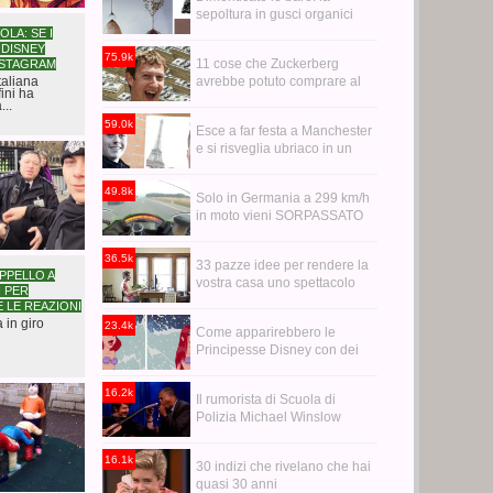
sepoltura in gusci organici
trasformerà i vostri cari in
OLA: SE I
DISNEY
alberi
75.9k
11 cose che Zuckerberg
NSTAGRAM
italiana
avrebbe potuto comprare al
ini ha
posto di WhatsApp
...
59.0k
Esce a far festa a Manchester
e si risveglia ubriaco in un
bagno a Parigi
49.8k
Solo in Germania a 299 km/h
in moto vieni SORPASSATO
da un'audi R6
36.5k
33 pazze idee per rendere la
PPELLO A
vostra casa uno spettacolo
 PER
 LE REAZIONI
 in giro
23.4k
Come apparirebbero le
Principesse Disney con dei
capelli realistici
16.2k
Il rumorista di Scuola di
Polizia Michael Winslow
"suona" i Led Zeppelin
16.1k
30 indizi che rivelano che hai
quasi 30 anni