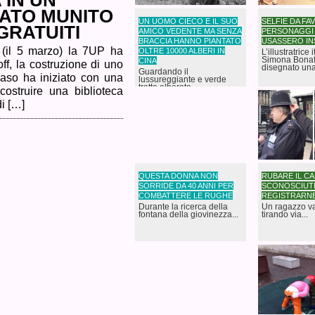
 IN UN
ATO MUNITO
UN UOMO CIECO E IL SUO
SELFIE DA FAV
 GRATUITI
AMICO VEDENTE MA SENZA
PERSONAGGI 
BRACCIA HANNO PIANTATO
USASSERO I
 (il 5 marzo) la 7UP ha
OLTRE 10000 ALBERI IN
L’illustratrice 
Simona Bonaf
CINA
ff, la costruzione di uno
disegnato una
Guardando il
 caso ha iniziato con una
lussureggiante e verde
tratto alberato...
ostruire una biblioteca
i […]
QUESTA DONNA NON
RUBARE IL CA
SORRIDE DA 40 ANNI PER
SCONOSCIUTI
COMBATTERE LE RUGHE
REGISTRARNE
Durante la ricerca della
Un ragazzo va
fontana della giovinezza...
tirando via...