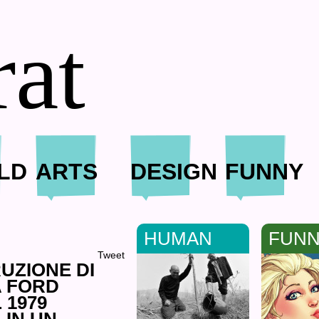
rat
LD
ARTS
DESIGN
FUNNY
HUMAN
FUN
Tweet
RUZIONE DI
A FORD
 1979