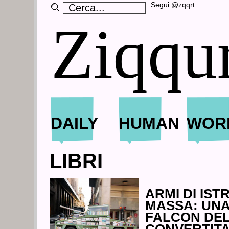
Segui @zqqrt
Ziqqu
DAILY
HUMAN
WOR
LIBRI
ARMI DI IST
MASSA: UN
FALCON DEL