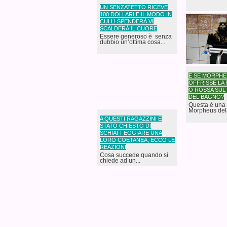
UN SENZATETTO RICEVE
100 DOLLARI E IL MODO IN
CUI LI SPENDERÀ VI
SCALDERÀ IL CUORE
Essere generoso è senza
dubbio un’ottima cosa...
E SE MORPHE
OFFRISSE LA 
O ROSSA SUL
DEL BAGNO?
Questa è una 
Morpheus dell
A QUESTI RAGAZZINI È
STATO CHIESTO DI
SCHIAFFEGGIARE UNA
LORO COETANEA, ECCO LE
REAZIONI
Cosa succede quando si
chiede ad un...