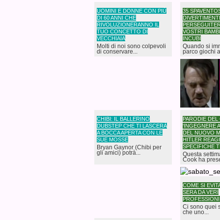
UOMINI E DONNE CON PIÙ
35 SPAVENTOS
DI 60 ANNI CHE
DIVERTIMENT
RIVOLUZIONERANNO IL
PERSEGUITER
TUO CONCETTO DI
VOSTRI BAMBI
VECCHIAIA
INCUBI
Molti di noi sono colpevoli
Quando si im
di conservare...
parco giochi a.
CHIBI: IL BALLERINO
PARODIE DEL
DUBSTEP CHE TI LASCERÀ
‘INGEGNERE A
A BOCCA APERTA CON LE
DEL NUOVO 
SUE MOSSE
HITLER REAGI
SPECIFICHE 
Bryan Gaynor (Chibi per
gli amici) potrà...
Questa setti
Cook ha prese
COME SI EVIT
SERA DA VERI
PROFESSIONI
Ci sono quei 
che uno...