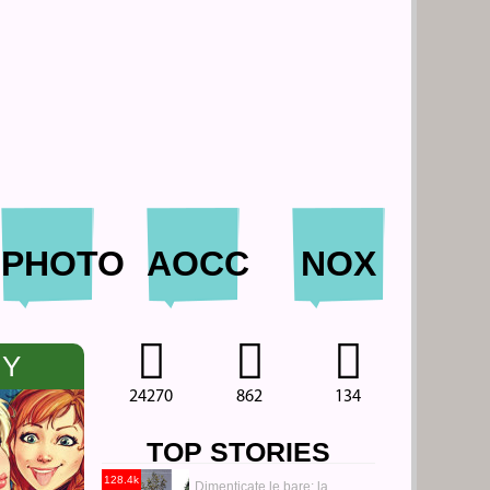
PHOTO
AOCC
NOX
NY
24270
862
134
TOP STORIES
128.4k
Dimenticate le bare: la