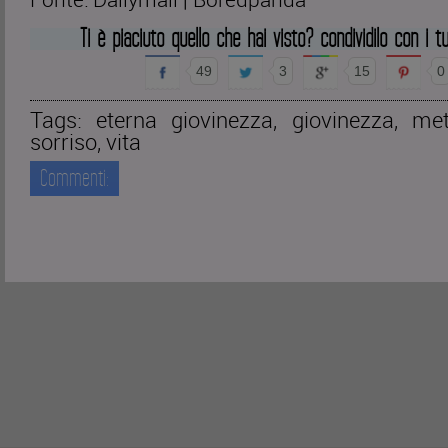
Ti è piaciuto quello che hai visto? condividilo con i tu
49
3
15
0
Tags:
eterna giovinezza
,
giovinezza
,
met
sorriso
,
vita
Commenti: