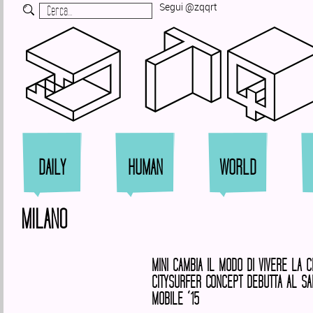
Segui @zqqrt
Zi
DAILY
HUMAN
WORLD
MILANO
MINI CAMBIA IL MODO DI VIVERE LA CI
CITYSURFER CONCEPT DEBUTTA AL S
MOBILE ‘15