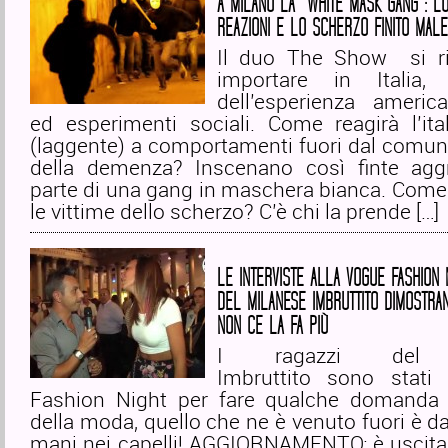
A MILANO LA “WHITE MASK GANG”: L
REAZIONI E LO SCHERZO FINITO MALE
Il duo The Show si ri
importare in Italia,
dell’esperienza americ
ed esperimenti sociali. Come reagirà l’ita
(laggente) a comportamenti fuori dal comune
della demenza? Inscenano così finte agg
parte di una gang in maschera bianca. Come
le vittime dello scherzo? C’è chi la prende […]
LE INTERVISTE ALLA VOGUE FASHION 
DEL MILANESE IMBRUTTITO DIMOSTRA
NON CE LA FA PIÙ
I ragazzi del 
Imbruttito sono stati
Fashion Night per fare qualche domanda
della moda, quello che ne è venuto fuori è da
mani nei capelli! AGGIORNAMENTO: è uscita