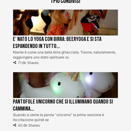
I più condivisi
E’ nato lo Yoga con Birra: BeerYoga e si sta
espandendo in tutto...
Niente è come una bella birra ghiacciata. Tranne, naturalmente,
raggiungere uno stato spirituale su
71.6k Shares
Pantofole unicorno che si illuminano quando si
cammina...
Quando si sente la parola ”unicorno” la prima reazione è
l’eccitazione quindi se
40.6k Shares