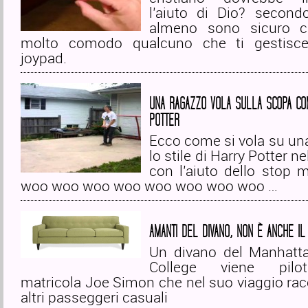
l’aiuto di Dio? secon
almeno sono sicuro c
molto comodo qualcuno che ti gestis
joypad.
UNA RAGAZZO VOLA SULLA SCOPA CO
POTTER
Ecco come si vola su un
lo stile di Harry Potter ne
con l’aiuto dello stop 
woo woo woo woo woo woo woo woo …
AMANTI DEL DIVANO, NON È ANCHE I
Un divano del Manhatta
College viene pilot
matricola Joe Simon che nel suo viaggio rac
altri passeggeri casuali