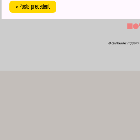
« Posts precedenti
HO
© COPYRIGHT
ZIQQURA