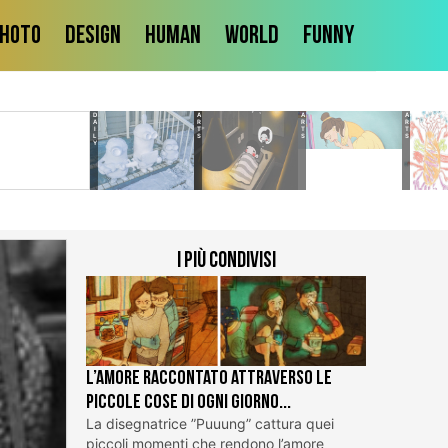
hoto
Design
Human
World
Funny
DAILY
ARTS
ARTS
ARTS
I più condivisi
L’Amore raccontato attraverso le
piccole cose di ogni giorno...
La disegnatrice ”Puuung” cattura quei
piccoli momenti che rendono l’amore