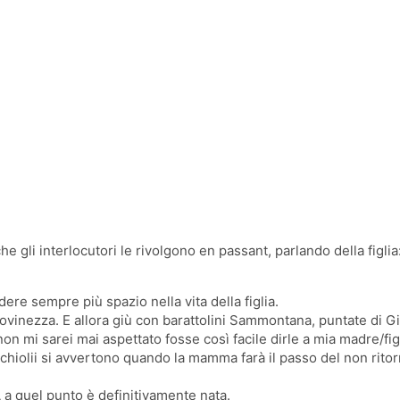
e gli interlocutori le rivolgono en passant, parlando della figlia
re sempre più spazio nella vita della figlia.
giovinezza. E allora giù con barattolini Sammontana, puntate di G
on mi sarei mai aspettato fosse così facile dirle a mia madre/figl
cricchiolii si avvertono quando la mamma farà il passo del non ritor
uel punto è definitivamente nata.