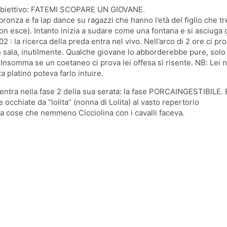
o obiettivo: FATEMI SCOPARE UN GIOVANE.
 sbronza e fa lap dance su ragazzi che hanno l’età del figlio che tr
on esce). Intanto inizia a sudare come una fontana e si asciuga 
2 : la ricerca della preda entra nel vivo. Nell’arco di 2 ore ci pr
in sala, inutilmente. Qualche giovane lo abborderebbe pure, solo
Insomma se un coetaneo ci prova lei offesa si risente. NB: Lei n
 platino poteva farlo intuire.
 entra nella fase 2 della sua serata: la fase PORCAINGESTIBILE. 
e occhiate da “lolita” (nonna di Lolita) al vasto repertorio
se che nemmeno Cicciolina con i cavalli faceva.