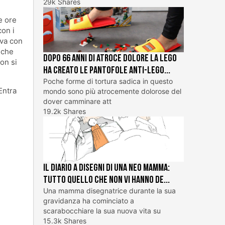
29k Shares
e ore
con i
ova con
 che
Dopo 66 anni di atroce dolore la Lego
on si
ha creato le pantofole Anti-Lego...
Poche forme di tortura sadica in questo
Entra
mondo sono più atrocemente dolorose del
dover camminare att
19.2k Shares
Il diario a disegni di una neo mamma:
tutto quello che non vi hanno de...
Una mamma disegnatrice durante la sua
gravidanza ha cominciato a
scarabocchiare la sua nuova vita su
15.3k Shares