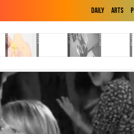
Daily
Arts
P
DAILY
PHOTO
DAILY
DESIGN
DESIGN