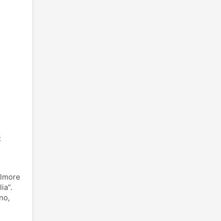
:
ilmore
ia”.
no,